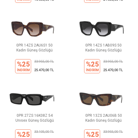
0PR 14ZS 2AU6S1 50
0PR 14ZS 1AB09S 50
Kadın Güneş Gözlüğü
Kadın Güneş Gözlüğü
33.955,00 TL
33.955,00 TL
%25
%25
İNDİRİM
25.470,00 TL
İNDİRİM
25.470,00 TL
0PR 27ZS 16K08Z 54
0PR 13ZS 2AU06B 50
Unısex Güneş Gözlüğü
Kadın Güneş Gözlüğü
33.105,00 TL
33.955,00 TL
%25
%25