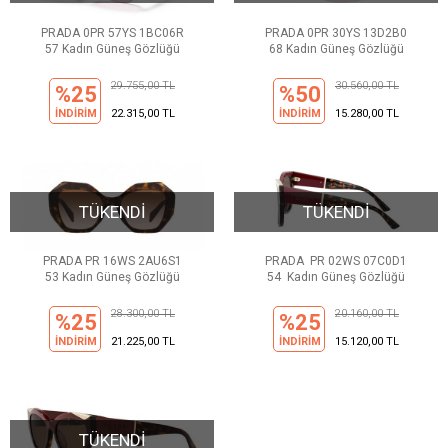
PRADA 0PR 57YS 1BC06R
PRADA 0PR 30YS 13D2B0
57 Kadın Güneş Gözlüğü
68 Kadın Güneş Gözlüğü
29.755,00 TL
30.560,00 TL
%25
%50
İNDİRİM
22.315,00 TL
İNDİRİM
15.280,00 TL
TÜKENDİ
TÜKENDİ
PRADA PR 16WS 2AU6S1
PRADA PR 02WS 07C0D1
53 Kadın Güneş Gözlüğü
54 Kadın Güneş Gözlüğü
28.300,00 TL
20.160,00 TL
%25
%25
İNDİRİM
21.225,00 TL
İNDİRİM
15.120,00 TL
TÜKENDİ