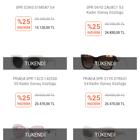
0PR 02WS 01M0A7 54
0PR 06YS 2AU8C1 53
Kadın Güneş Gözlüğü
20.160,00 TL
%25
33.105,00 TL
%25
İNDİRİM
15.120,00 TL
İNDİRİM
24.830,00 TL
TÜKENDİ
TÜKENDİ
PRADA 0PR 14ZS 1425S0
PRADA 0PR 21YS 07R6S1
50 Kadın Güneş Gözlüğü
54 Kadın Güneş Gözlüğü
33.955,00 TL
33.955,00 TL
%25
%25
İNDİRİM
25.470,00 TL
İNDİRİM
25.470,00 TL
TÜKENDİ
TÜKENDİ