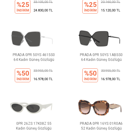
33.105,00 TL
20.160,00 TL
%25
%25
İNDİRİM
24.830,00 TL
İNDİRİM
15.120,00 TL
PRADA 0PR 50YS 4615S0
PRADA 0PR 50YS 1AB5S0
64 Kadın Güneş Gözlüğü
64 Kadın Güneş Gözlüğü
33.955,00 TL
33.955,00 TL
%50
%50
İNDİRİM
16.978,00 TL
İNDİRİM
16.978,00 TL
0PR 26ZS 17K08Z 55
PRADA 0PR 16YS 01R0A6
Kadın Güneş Gözlüğü
52 Kadın Güneş Gözlüğü