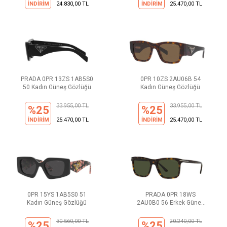
İNDİRİM
24.830,00 TL
İNDİRİM
25.470,00 TL
PRADA 0PR 13ZS 1AB5S0
0PR 10ZS 2AU06B 54
50 Kadın Güneş Gözlüğü
Kadın Güneş Gözlüğü
33.955,00 TL
33.955,00 TL
%25
%25
İNDİRİM
25.470,00 TL
İNDİRİM
25.470,00 TL
0PR 15YS 1AB5S0 51
PRADA 0PR 18WS
Kadın Güneş Gözlüğü
2AU0B0 56 Erkek Güneş
Gözlüğü
30.560,00 TL
20.240,00 TL
%25
%25