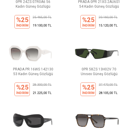
0PR 24ZS 07R0A6 56
PRADA 0PR 21XS 2AU6S1
Kadın Güneş Gözlüğü
54 Kadın Güneş Gözlüğü
25.465,00 TL
20.160,00 TL
%25
%25
İNDİRİM
19.100,00 TL
İNDİRİM
15.120,00 TL
PRADA PR 16WS 142130
0PR 58ZS 13H02V 70
53 Kadın Güneş Gözlüğü
Unısex Güneş Gözlüğü
28.300,00 TL
37.470,00 TL
%25
%25
İNDİRİM
21.225,00 TL
İNDİRİM
28.105,00 TL