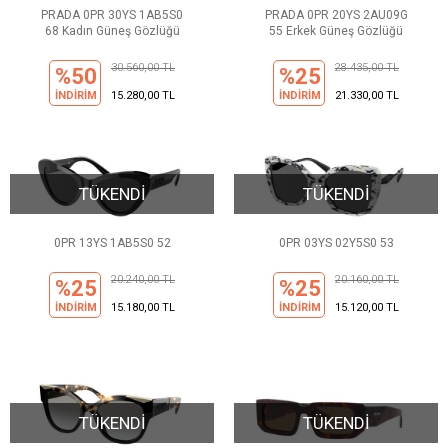
PRADA 0PR 30YS 1AB5S0
PRADA 0PR 20YS 2AU09G
68 Kadın Güneş Gözlüğü
55 Erkek Güneş Gözlüğü
30.560,00 TL
28.435,00 TL
%50
%25
İNDİRİM
15.280,00 TL
İNDİRİM
21.330,00 TL
TÜKENDİ
TÜKENDİ
0PR 13YS 1AB5S0 52
0PR 03YS 02Y5S0 53
20.240,00 TL
20.160,00 TL
%25
%25
İNDİRİM
15.180,00 TL
İNDİRİM
15.120,00 TL
TÜKENDİ
TÜKENDİ