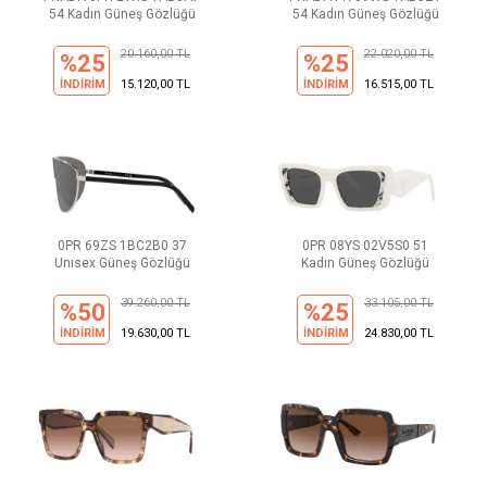
54 Kadın Güneş Gözlüğü
54 Kadın Güneş Gözlüğü
20.160,00 TL
22.020,00 TL
%25
%25
İNDİRİM
15.120,00 TL
İNDİRİM
16.515,00 TL
0PR 69ZS 1BC2B0 37
0PR 08YS 02V5S0 51
Unısex Güneş Gözlüğü
Kadın Güneş Gözlüğü
39.260,00 TL
33.105,00 TL
%50
%25
İNDİRİM
19.630,00 TL
İNDİRİM
24.830,00 TL