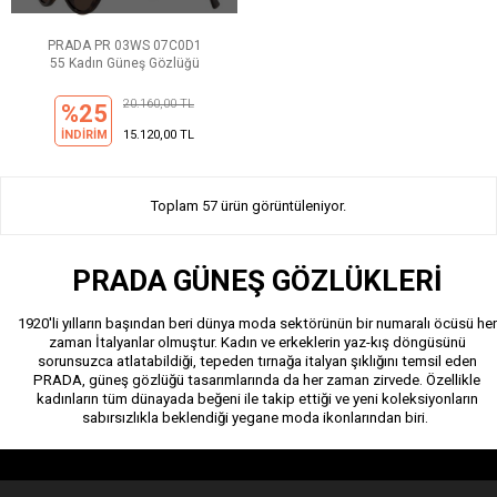
PRADA PR 03WS 07C0D1
55 Kadın Güneş Gözlüğü
20.160,00 TL
%25
İNDİRİM
15.120,00 TL
Toplam 57 ürün görüntüleniyor.
PRADA GÜNEŞ GÖZLÜKLERİ
1920'li yılların başından beri dünya moda sektörünün bir numaralı öcüsü her
zaman İtalyanlar olmuştur. Kadın ve erkeklerin yaz-kış döngüsünü
sorunsuzca atlatabildiği, tepeden tırnağa italyan şıklığını temsil eden
PRADA, güneş gözlüğü tasarımlarında da her zaman zirvede. Özellikle
kadınların tüm dünayada beğeni ile takip ettiği ve yeni koleksiyonların
sabırsızlıkla beklendiği yegane moda ikonlarından biri.
.