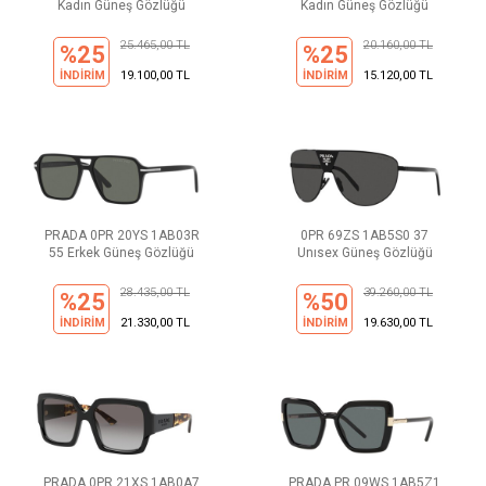
Kadın Güneş Gözlüğü
Kadın Güneş Gözlüğü
25.465,00 TL
20.160,00 TL
%25
%25
İNDİRİM
19.100,00 TL
İNDİRİM
15.120,00 TL
PRADA 0PR 20YS 1AB03R
0PR 69ZS 1AB5S0 37
55 Erkek Güneş Gözlüğü
Unısex Güneş Gözlüğü
28.435,00 TL
39.260,00 TL
%25
%50
İNDİRİM
21.330,00 TL
İNDİRİM
19.630,00 TL
PRADA 0PR 21XS 1AB0A7
PRADA PR 09WS 1AB5Z1