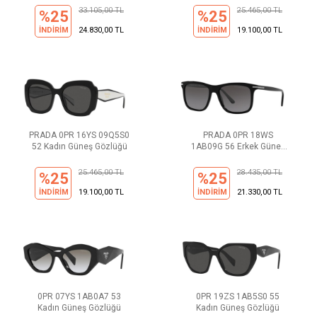
33.105,00 TL
25.465,00 TL
%25
%25
İNDİRİM
24.830,00 TL
İNDİRİM
19.100,00 TL
PRADA 0PR 16YS 09Q5S0
PRADA 0PR 18WS
52 Kadın Güneş Gözlüğü
1AB09G 56 Erkek Güneş
Gözlüğü
25.465,00 TL
28.435,00 TL
%25
%25
İNDİRİM
19.100,00 TL
İNDİRİM
21.330,00 TL
0PR 07YS 1AB0A7 53
0PR 19ZS 1AB5S0 55
Kadın Güneş Gözlüğü
Kadın Güneş Gözlüğü