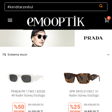
0
.
ANASAYFA
Sıralama seçin
PRADA PR 17WS 1425S0
0PR 08YS 01V8C1 51
49 Kadın Güneş Gözlüğü
Kadın Güneş Gözlüğü
33.105,00 TL
33.105,00 TL
%50
%25
İNDİRİM
16.550,00 TL
İNDİRİM
24.830,00 TL