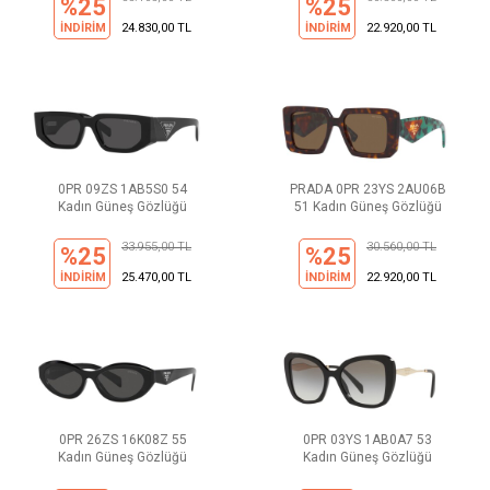
%25
%25
İNDİRİM
24.830,00 TL
İNDİRİM
22.920,00 TL
0PR 09ZS 1AB5S0 54
PRADA 0PR 23YS 2AU06B
Kadın Güneş Gözlüğü
51 Kadın Güneş Gözlüğü
33.955,00 TL
30.560,00 TL
%25
%25
İNDİRİM
25.470,00 TL
İNDİRİM
22.920,00 TL
0PR 26ZS 16K08Z 55
0PR 03YS 1AB0A7 53
Kadın Güneş Gözlüğü
Kadın Güneş Gözlüğü