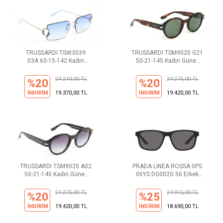
TRUSSARDI TSW3039
TRUSSARDI TSM9020 G21
03A 60-15-142 Kadın
50-21-145 Kadın Güneş
Güneş Gözlüğü
Gözlüğü
24.210,00 TL
24.275,00 TL
%20
%20
İNDİRİM
19.370,00 TL
İNDİRİM
19.420,00 TL
TRUSSARDI TSM9020 A02
PRADA LINEA ROSSA 0PS
50-21-145 Kadın Güneş
06YS DG002G 56 Erkek
Gözlüğü
Güneş Gözlüğü
24.275,00 TL
24.915,00 TL
%20
%25
İNDİRİM
19.420,00 TL
İNDİRİM
18.690,00 TL