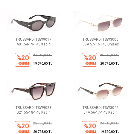
TRUSSARDI TSW9017
TRUSSARDI TSW3006
A01 54-19-145 Kadın
05A 57-17-145 Unisex
Güneş Gözlüğü
Güneş Gözlüğü
24.210,00 TL
25.965,00 TL
%20
%20
İNDİRİM
19.370,00 TL
İNDİRİM
20.775,00 TL
TRUSSARDI TSW9023
TRUSSARDI TSW3042
G21 55-18-145 Kadın
04A 56-17-145 Kadın
Güneş Gözlüğü
Güneş Gözlüğü
25.965,00 TL
24.210,00 TL
%20
%20
İNDİRİM
20.775,00 TL
İNDİRİM
19.370,00 TL