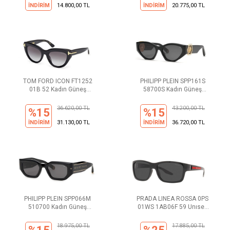
İNDİRİM
14.800,00 TL
İNDİRİM
20.775,00 TL
TOM FORD ICON FT1252
PHILIPP PLEIN SPP161S
01B 52 Kadın Güneş
58700S Kadın Güneş
Gözlüğü
Gözlüğü
36.620,00 TL
43.200,00 TL
%15
%15
İNDİRİM
31.130,00 TL
İNDİRİM
36.720,00 TL
PHILIPP PLEIN SPP066M
PRADA LINEA ROSSA 0PS
510700 Kadın Güneş
01WS 1AB06F 59 Unısex
Gözlüğü
Güneş Gözlüğü
18.975,00 TL
17.885,00 TL