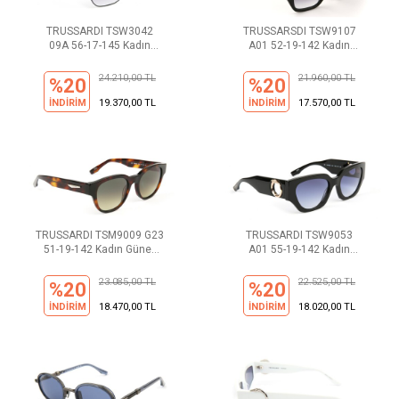
TRUSSARDI TSW3042
TRUSSARSDI TSW9107
09A 56-17-145 Kadın
A01 52-19-142 Kadın
Güneş Gözlüğü
Güneş Gözlüğü
24.210,00 TL
21.960,00 TL
%20
%20
İNDİRİM
19.370,00 TL
İNDİRİM
17.570,00 TL
TRUSSARDI TSM9009 G23
TRUSSARDI TSW9053
51-19-142 Kadın Güneş
A01 55-19-142 Kadın
Gözlüğü
Güneş Gözlüğü
23.085,00 TL
22.525,00 TL
%20
%20
İNDİRİM
18.470,00 TL
İNDİRİM
18.020,00 TL