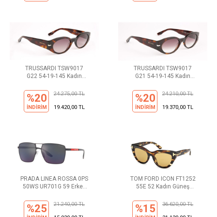
TRUSSARDI TSW9017
TRUSSARDI TSW9017
G22 54-19-145 Kadın
G21 54-19-145 Kadın
Güneş Gözlüğü
Güneş Gözlüğü
24.275,00 TL
24.210,00 TL
%20
%20
İNDİRİM
19.420,00 TL
İNDİRİM
19.370,00 TL
PRADA LINEA ROSSA 0PS
TOM FORD ICON FT1252
50WS UR701G 59 Erkek
55E 52 Kadın Güneş
Güneş Gözlüğü
Gözlüğü
21.240,00 TL
36.620,00 TL
%25
%15