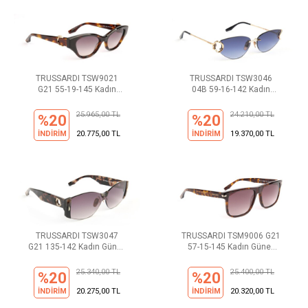
TRUSSARDI TSW9021
TRUSSARDI TSW3046
G21 55-19-145 Kadın
04B 59-16-142 Kadın
Güneş Gözlüğü
Güneş Gözlüğü
25.965,00 TL
24.210,00 TL
%20
%20
İNDİRİM
20.775,00 TL
İNDİRİM
19.370,00 TL
TRUSSARDI TSW3047
TRUSSARDI TSM9006 G21
G21 135-142 Kadın Güneş
57-15-145 Kadın Güneş
Gözlüğü
Gözlüğü
25.340,00 TL
25.400,00 TL
%20
%20
İNDİRİM
20.275,00 TL
İNDİRİM
20.320,00 TL