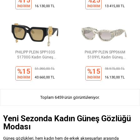
%15
%25
İNDİRİM
16.130,00 TL
İNDİRİM
13.415,00 TL
PHILIPP PLEIN SPP103S
PHILIPP PLEIN SPP066M
51700G Kadın Güneş
5109YL Kadın Güneş
Gözlüğü
Gözlüğü
51.360,00 TL
18.975,00 TL
%15
%15
İNDİRİM
43.660,00 TL
İNDİRİM
16.130,00 TL
Toplam 6459 ürün görüntüleniyor.
Yeni Sezonda Kadın Güneş Gözlüğü
Modası
Güneş gözlükleri, hem kadın hem de erkek aksesuarları arasında