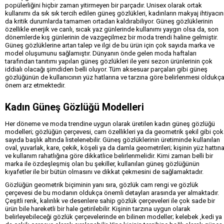
popülerliğini hiçbir zaman yitirmeyen bir parçadır. Unisex olarak ortak
kullanımı da sık sık tercih edilen güneş gözlükleri, kadınların makyaj ihtiyacın
da kritik durumlarda tamamen ortadan kaldırabiliyor. Güneş gözlüklerinin
özellikle enerjik ve canlı, sıcak yaz günlerinde kullanımı yaygın olsa da, son
dönemlerde kış günlerinin de vazgeçilmez bir moda trendi haline gelmiştir.
Güneş gözlüklerine artan talep ve ilgi de bu ürün için çok sayıda marka ve
model oluşumunu sağlamıştır. Dünyanın önde gelen moda haftaları
tarafından tanıtımı yapılan güneş gözlükleri ile yeni sezon ürünlerinin çok
iddialı olacağı şimdiden belli oluyor. Tüm aksesuar parçaları gibi güneş
gözlüğünün de kullanıcının yüz hatlarına ve tarzına göre belirlenmesi oldukç
önem arz etmektedir.
Kadın Güneş Gözlüğü Modelleri
Her döneme ve moda trendine uygun olarak üretilen
kadın güneş gözlüğü
modelleri
; gözlüğün çerçevesi, cam özellikleri ya da geometrik şekil gibi çok
sayıda başlık altında listelenebilir. Güneş gözlüklerinin üretiminde kullanılan
oval, yuvarlak, kare, çekik, köşeli ya da damla geometrileri; kişinin yüz hattın
ve kullanım rahatlığına göre dikkatlice belirlenmelidir. Kimi zaman belli bir
marka ile özdeşleşmiş olan bu şekiller, kullanılan güneş gözlüğünün
kıyafetler ile bir bütün olmasını ve dikkat çekmesini de sağlamaktadır.
Gözlüğün geometrik biçiminin yanı sıra, gözlük cam rengi ve gözlük
çerçevesi de bu modanın oldukça önemli detayları arasında yer almaktadır.
Çeşitli renk, kalınlık ve desenlere sahip gözlük çerçeveleri ile çok sade bir
ürün bile hareketli bir hale getirilebilir. Kişinin tarzına uygun olarak
belirleyebileceği gözlük çerçevelerinde en bilinen modeller; kelebek ,kedi ya