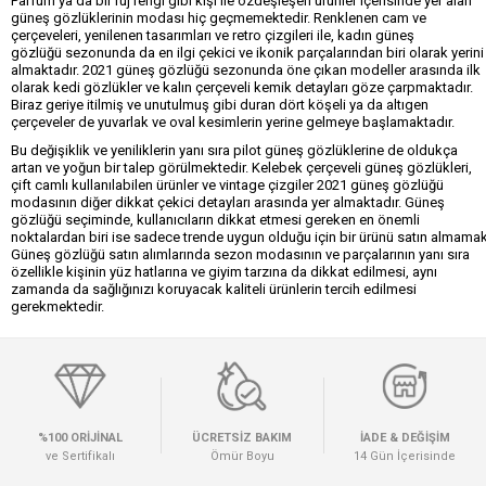
Parfüm ya da bir ruj rengi gibi kişi ile özdeşleşen ürünler içerisinde yer alan
güneş gözlüklerinin modası hiç geçmemektedir. Renklenen cam ve
çerçeveleri, yenilenen tasarımları ve retro çizgileri ile,
kadın güneş
gözlüğü
sezonunda da en ilgi çekici ve ikonik parçalarından biri olarak yerini
almaktadır. 2021 güneş gözlüğü sezonunda öne çıkan modeller arasında ilk
olarak kedi gözlükler ve kalın çerçeveli kemik detayları göze çarpmaktadır.
Biraz geriye itilmiş ve unutulmuş gibi duran dört köşeli ya da altıgen
çerçeveler de yuvarlak ve oval kesimlerin yerine gelmeye başlamaktadır.
Bu değişiklik ve yeniliklerin yanı sıra pilot güneş gözlüklerine de oldukça
artan ve yoğun bir talep görülmektedir. Kelebek çerçeveli güneş gözlükleri,
çift camlı kullanılabilen ürünler ve vintage çizgiler 2021 güneş gözlüğü
modasının diğer dikkat çekici detayları arasında yer almaktadır. Güneş
gözlüğü seçiminde, kullanıcıların dikkat etmesi gereken en önemli
noktalardan biri ise sadece trende uygun olduğu için bir ürünü satın almamak
Güneş gözlüğü satın alımlarında sezon modasının ve parçalarının yanı sıra
özellikle kişinin yüz hatlarına ve giyim tarzına da dikkat edilmesi, aynı
zamanda da sağlığınızı koruyacak kaliteli ürünlerin tercih edilmesi
gerekmektedir.
%100 ORİJİNAL
ÜCRETSİZ BAKIM
İADE & DEĞİŞİM
ve Sertifikalı
Ömür Boyu
14 Gün İçerisinde