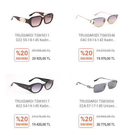
TRUSSARDI TSW9011
TRUSSARSDI TSW3046
G22 55-18-145 Kadın
04C 59-16-142 Kadın
Güneş Gözlüğü
Güneş Gözlüğü
29.905,00 TL
24.210,00 TL
%20
%20
İNDİRİM
23.925,00 TL
İNDİRİM
19.370,00 TL
TRUSSARDI TSW9017
TRUSSARDI TSW3006
A02 54-19-145 Kadın
02A 57-17-145 Unisex
Güneş Gözlüğü
Güneş Gözlüğü
24.275,00 TL
25.965,00 TL
%20
%20
İNDİRİM
19.420,00 TL
İNDİRİM
20.775,00 TL