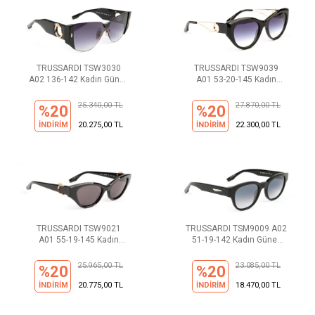
TRUSSARDI TSW3030
TRUSSARDI TSW9039
A02 136-142 Kadın Güneş
A01 53-20-145 Kadın
Gözlüğü
Güneş Gözlüğü
25.340,00 TL
27.870,00 TL
%20
%20
İNDİRİM
20.275,00 TL
İNDİRİM
22.300,00 TL
TRUSSARDI TSW9021
TRUSSARDI TSM9009 A02
A01 55-19-145 Kadın
51-19-142 Kadın Güneş
Güneş Gözlüğü
Gözlüğü
25.965,00 TL
23.085,00 TL
%20
%20
İNDİRİM
20.775,00 TL
İNDİRİM
18.470,00 TL