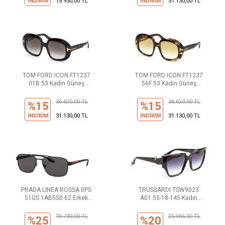
İNDİRİM
15.930,00 TL
İNDİRİM
31.130,00 TL
TOM FORD ICON FT1237
TOM FORD ICON FT1237
01B 53 Kadın Güneş
56F 53 Kadın Güneş
Gözlüğü
Gözlüğü
36.620,00 TL
36.620,00 TL
%15
%15
İNDİRİM
31.130,00 TL
İNDİRİM
31.130,00 TL
PRADA LINEA ROSSA 0PS
TRUSSARDI TSW9023
51US 1AB5S0 62 Erkek
A01 55-18-145 Kadın
Güneş Gözlüğü
Güneş Gözlüğü
19.730,00 TL
25.965,00 TL
%25
%20