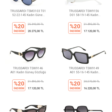
TRUSSARDI TSM3103 T01
TRUSSARDI TSW9156
52-22-145 Kadın Güneş
D01 58-19-145 Kadın
Gözlüğü
Güneş Gözlüğü
25.340,00 TL
21.395,00 TL
%20
%20
İNDİRİM
20.275,00 TL
İNDİRİM
17.120,00 TL
TRUSSARDI TSW9146
TRUSSARDI TSW9149
A01 Kadın Güneş Gözlüğü
A01 55-16-145 Kadın
Güneş Gözlüğü
21.395,00 TL
20.270,00 TL
%20
%20
İNDİRİM
17.120,00 TL
İNDİRİM
16.220,00 TL