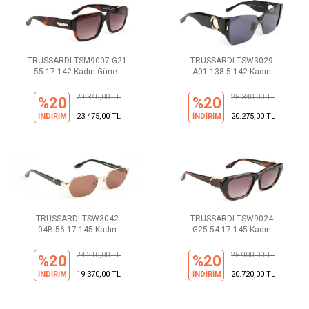
TRUSSARDI TSM9007 G21
TRUSSARDI TSW3029
55-17-142 Kadın Güneş
A01 138.5-142 Kadın
Gözlüğü
Güneş Gözlüğü
29.340,00 TL
25.340,00 TL
%20
%20
İNDİRİM
23.475,00 TL
İNDİRİM
20.275,00 TL
TRUSSARDI TSW3042
TRUSSARDI TSW9024
04B 56-17-145 Kadın
G25 54-17-145 Kadın
Güneş Gözlüğü
Güneş Gözlüğü
24.210,00 TL
25.900,00 TL
%20
%20
İNDİRİM
19.370,00 TL
İNDİRİM
20.720,00 TL