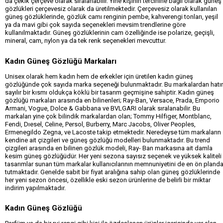
da çekik çerçeve olarak sıralanabilir. Yine kişinin tercihine bağlı olarak güneş
gözlükleri çerçevesiz olarak da üretilmektedir. Çerçevesiz olarak kullanılan
güneş gözlüklerinde, gözlük camı renginin pembe, kahverengi tonları, yeşil
ya da mavi gibi çok sayıda seçenekleri mevsim trendlerine göre
kullanılmaktadır. Güneş gözlüklerinin cam özelliğinde ise polarize, geçişli,
mineral, cam, nylon ya da tek renk seçenekleri mevcuttur.
Kadın Güneş Gözlüğü Markaları
Unisex olarak hem kadın hem de erkekler için üretilen kadın güneş
gözlüğünde çok sayıda marka seçeneği bulunmaktadır. Bu markalardan hatır
sayılır bir kısmı oldukça köklü bir tasarım geçmişine sahiptir.
Kadın güneş
gözlüğü markaları
arasında en bilinenleri; Ray-Ban, Versace, Prada, Emporio
Armani, Vogue, Dolce & Gabbana ve BVLGARI olarak sıralanabilir. Bu
markaları yine çok bilindik markalardan olan; Tommy Hilfiger, Montblanc,
Fendi, Dıesel, Celine, Persol, Burberry, Marc Jacobs, Oliver Peoples,
Ermenegildo Zegna, ve Lacoste takip etmektedir. Neredeyse tüm markaların
kendine ait çizgileri ve güneş gözlüğü modelleri bulunmaktadır. Bu trend
çizgileri arasında en bilinen gözlük modeli, Ray- Ban markasına ait damla
kesim güneş gözlüğüdür. Her yeni sezona sayısız seçenek ve yüksek kaliteli
tasarımlar sunan tüm markalar kullanıcılarının memnuniyetini de en ön pland
tutmaktadır. Genelde sabit bir fiyat aralığına sahip olan güneş gözlüklerinde
her yeni sezon öncesi, özellikle eski sezon ürünlerine de belirli bir miktar
indirim yapılmaktadır.
Kadın Güneş Gözlüğü