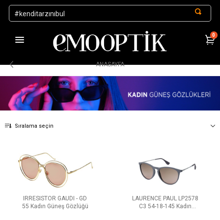
0
1000 TL ve Üzeri Alışverişlerde Kargo Ücretsiz
.
ANASAYFA
Sıralama seçin
IRRESISTOR GAUDI - GD
LAURENCE PAUL LP2578
55 Kadın Güneş Gözlüğü
C3 54-18-145 Kadın
Güneş Gözlüğü