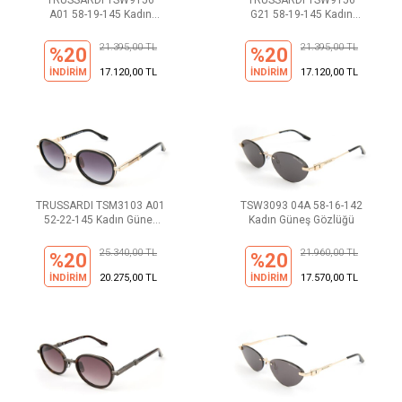
TRUSSARDI TSW9156
TRUSSARDI TSW9156
A01 58-19-145 Kadın
G21 58-19-145 Kadın
Güneş Gözlüğü
Güneş Gözlüğü
21.395,00 TL
21.395,00 TL
%20
%20
İNDİRİM
17.120,00 TL
İNDİRİM
17.120,00 TL
TRUSSARDI TSM3103 A01
TSW3093 04A 58-16-142
52-22-145 Kadın Güneş
Kadın Güneş Gözlüğü
Gözlüğü
25.340,00 TL
21.960,00 TL
%20
%20
İNDİRİM
20.275,00 TL
İNDİRİM
17.570,00 TL