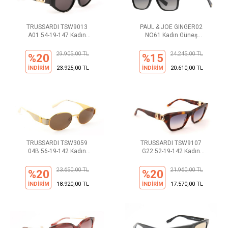
TRUSSARDI TSW9013
PAUL & JOE GINGER02
A01 54-19-147 Kadın
NO61 Kadın Güneş
Güneş Gözlüğü
Gözlüğü
29.905,00 TL
24.245,00 TL
%20
%15
İNDİRİM
23.925,00 TL
İNDİRİM
20.610,00 TL
TRUSSARDI TSW3059
TRUSSARDI TSW9107
04B 56-19-142 Kadın
G22 52-19-142 Kadın
Güneş Gözlüğü
Güneş Gözlüğü
23.650,00 TL
21.960,00 TL
%20
%20
İNDİRİM
18.920,00 TL
İNDİRİM
17.570,00 TL