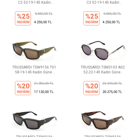
C2 52-19-145 Kadın
C3 52-19-145 Kadın
Güneş Gözlüğü
Güneş Gözlüğü
5.665,00 TL
5.665,00 TL
%25
%25
İNDİRİM
4.250,00 TL
İNDİRİM
4.250,00 TL
TRUSSARDI TSW9156 T01
TRUSSARDI TSM3103 A02
58-19-145 Kadın Güneş
52-22-145 Kadın Güneş
Gözlüğü
Gözlüğü
21.395,00 TL
25.340,00 TL
%20
%20
İNDİRİM
17.120,00 TL
İNDİRİM
20.275,00 TL