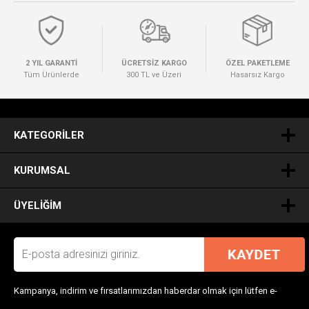
2 YIL GARANTİ
ÜCRETSİZ KARGO
ÖZEL PAKETLEME
Tüm Ürünlerde
300 TL ve Üzeri
Hasarsız Kargo
.
KATEGORILER
KURUMSAL
ÜYELIĞIM
Kampanya, indirim ve fırsatlarımızdan haberdar olmak için lütfen e-