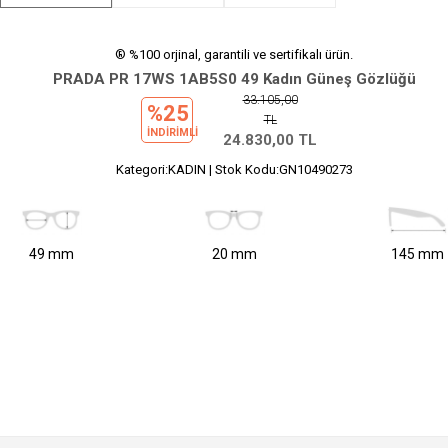
® %100 orjinal, garantili ve sertifikalı ürün.
PRADA PR 17WS 1AB5S0 49 Kadın Güneş Gözlüğü
33.105,00
%25
TL
INDIRIMLI
24.830,00
TL
Kategori:KADIN | Stok Kodu:GN10490273
49 mm
20 mm
145 mm