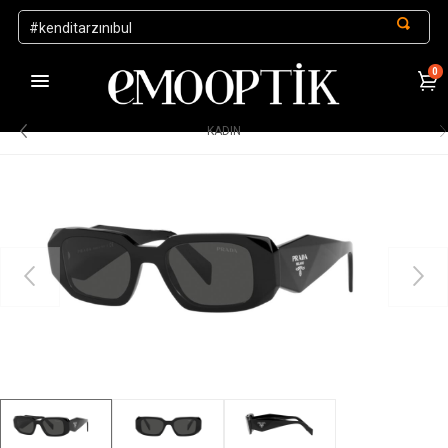
0
1000 TL ve Üzeri Alışverişlerde Kargo Ücretsiz
.
KADIN