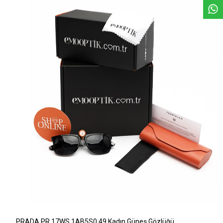
PRADA PR 17WS 1AB5S0 49 Kadın Güneş Gözlüğü