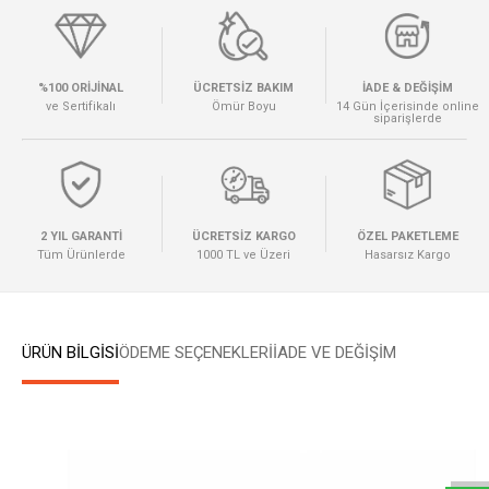
%100 ORİJİNAL
ÜCRETSİZ BAKIM
İADE & DEĞİŞİM
ve Sertifikalı
Ömür Boyu
14 Gün İçerisinde online
siparişlerde
2 YIL GARANTİ
ÜCRETSİZ KARGO
ÖZEL PAKETLEME
Tüm Ürünlerde
1000 TL ve Üzeri
Hasarsız Kargo
ÜRÜN BİLGİSİ
ÖDEME SEÇENEKLERI
İADE VE DEĞİŞİM
W
h
a
t
s
a
p
p
D
e
s
e
H
a
t
t