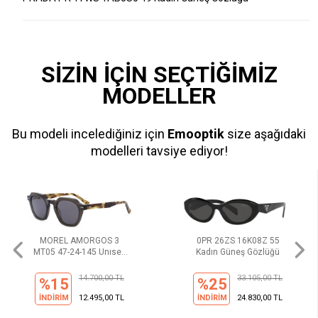
SİZİN İÇİN SEÇTİĞİMİZ
MODELLER
Bu modeli incelediğiniz için
Emooptik
size aşağıdaki
modelleri tavsiye ediyor!
MOREL AMORGOS 3
0PR 26ZS 16K08Z 55
MT05 47-24-145 Unısex
Kadın Güneş Gözlüğü
Güneş Gözlüğü
14.700,00 TL
33.105,00 TL
%15
%25
İNDİRİM
12.495,00 TL
İNDİRİM
24.830,00 TL