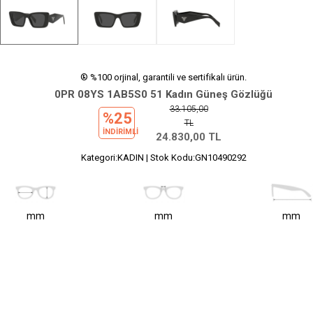
® %100 orjinal, garantili ve sertifikalı ürün.
0PR 08YS 1AB5S0 51 Kadın Güneş Gözlüğü
33.105,00
%25
TL
INDIRIMLI
24.830,00
TL
Kategori:KADIN | Stok Kodu:GN10490292
mm
mm
mm