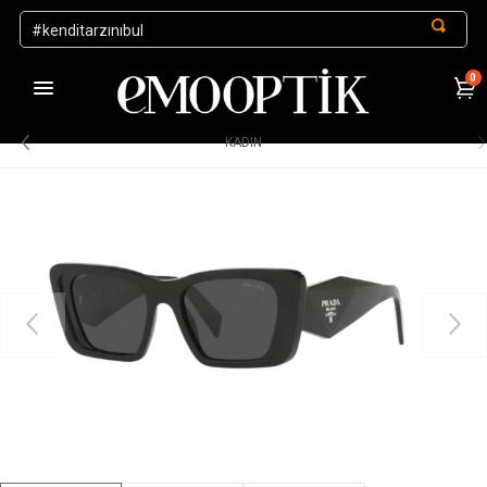
0
1000 TL ve Üzeri Alışverişlerde Kargo Ücretsiz
.
KADIN