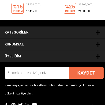
14.700,00 TL
33.105,00 TL
%15
%25
İNDİRİM
12.495,00 TL
İNDİRİM
24.830,00 TL
.
KATEGORILER
KURUMSAL
ÜYELIĞIM
Kampanya, indirim ve fırsatlarımızdan haberdar olmak için lütfen e-
bültenimize üye olun.