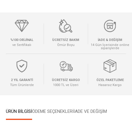
%100 ORİJİNAL
ÜCRETSİZ BAKIM
İADE & DEĞİŞİM
ve Sertifikalı
Ömür Boyu
14 Gün İçerisinde online
siparişlerde
2 YIL GARANTİ
ÜCRETSİZ KARGO
ÖZEL PAKETLEME
Tüm Ürünlerde
1000 TL ve Üzeri
Hasarsız Kargo
ÜRÜN BİLGİSİ
ÖDEME SEÇENEKLERI
İADE VE DEĞİŞİM
W
h
a
t
s
a
p
p
D
e
s
e
H
a
t
t