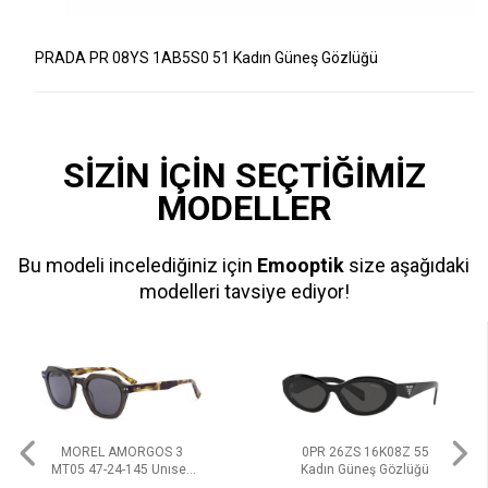
PRADA PR 08YS 1AB5S0 51 Kadın Güneş Gözlüğü
SİZİN İÇİN SEÇTİĞİMİZ
MODELLER
Bu modeli incelediğiniz için
Emooptik
size aşağıdaki
modelleri tavsiye ediyor!
MOREL AMORGOS 3
0PR 26ZS 16K08Z 55
MT05 47-24-145 Unısex
Kadın Güneş Gözlüğü
Güneş Gözlüğü