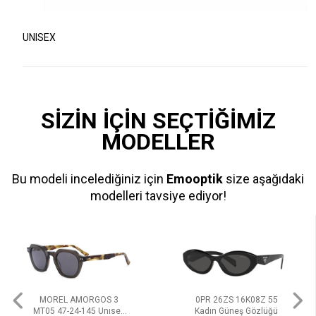
UNISEX
SİZİN İÇİN SEÇTİĞİMİZ
MODELLER
Bu modeli incelediğiniz için
Emooptik
size aşağıdaki
modelleri tavsiye ediyor!
MOREL AMORGOS 3
0PR 26ZS 16K08Z 55
MT05 47-24-145 Unısex
Kadın Güneş Gözlüğü