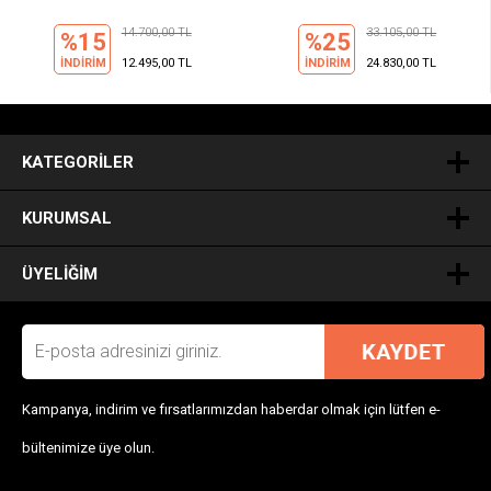
Güneş Gözlüğü
14.700,00 TL
33.105,00 TL
%15
%25
İNDİRİM
12.495,00 TL
İNDİRİM
24.830,00 TL
.
KATEGORILER
KURUMSAL
ÜYELIĞIM
Kampanya, indirim ve fırsatlarımızdan haberdar olmak için lütfen e-
bültenimize üye olun.