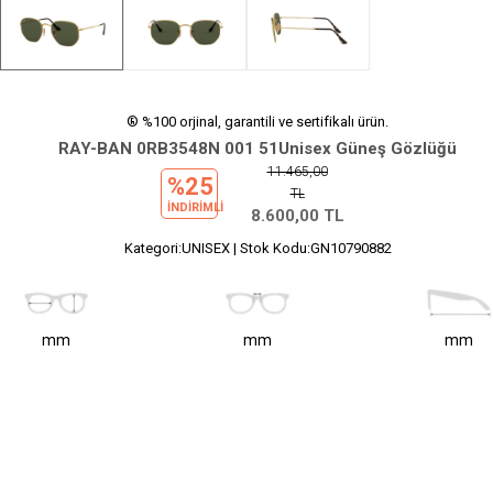
® %100 orjinal, garantili ve sertifikalı ürün.
RAY-BAN 0RB3548N 001 51Unisex Güneş Gözlüğü
11.465,00
%25
TL
INDIRIMLI
8.600,00
TL
Kategori:UNISEX | Stok Kodu:GN10790882
mm
mm
mm