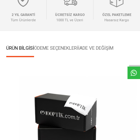
2 YIL GARANTİ
ÜCRETSİZ KARGO
ÖZEL PAKETLEME
Tüm Ürünlerde
1000 TL ve Üzeri
Hasarsız Kargo
W
h
a
t
s
a
p
p
D
e
s
e
H
a
t
t
ÜRÜN BİLGİSİ
ÖDEME SEÇENEKLERI
İADE VE DEĞİŞİM