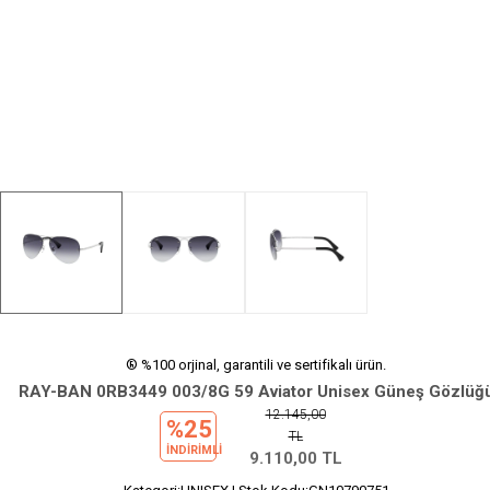
® %100 orjinal, garantili ve sertifikalı ürün.
RAY-BAN 0RB3449 003/8G 59 Aviator Unisex Güneş Gözlüğ
12.145,00
%25
TL
INDIRIMLI
9.110,00
TL