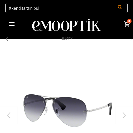
0
1000 TL ve Üzeri Alışverişlerde Kargo Ücretsiz
.
UNISEX