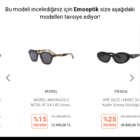
Bu modeli incelediğiniz için
Emooptik
size aşağıdaki
modelleri tavsiye ediyor!
MOREL
PRADA
MOREL AMORGOS 3
0PR 26ZS 16K08Z 55
MT05 47-24-145 Unısex
Kadın Güneş Gözlüğü
Güneş Gözlüğü
14.700,00 TL
33.105,00 TL
%15
%25
İNDİRİM
12.495,00 TL
İNDİRİM
24.830,00 TL