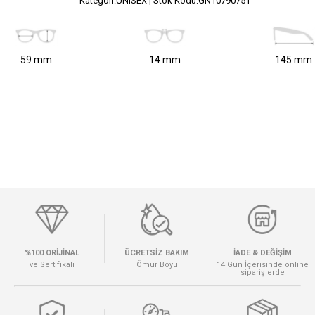
Kategori:UNISEX | Stok Kodu:GN10790751
59 mm
14 mm
145 mm
%100 ORİJİNAL
ÜCRETSİZ BAKIM
İADE & DEĞİŞİM
ve Sertifikalı
Ömür Boyu
14 Gün İçerisinde online
siparişlerde