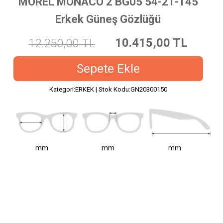
MOREL MONACO 2 BG05 54-21-145
Erkek Güneş Gözlüğü
10.415,00
TL
12.250,00
TL
Sepete Ekle
Kategori:ERKEK | Stok Kodu:GN20300150
mm
mm
mm