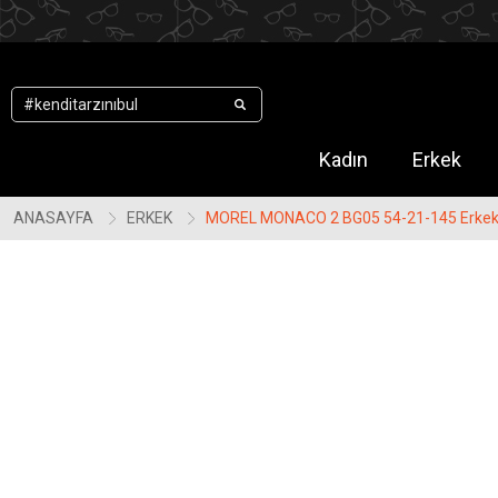
.
Kadın
Erkek
ANASAYFA
ERKEK
MOREL MONACO 2 BG05 54-21-145 Erkek