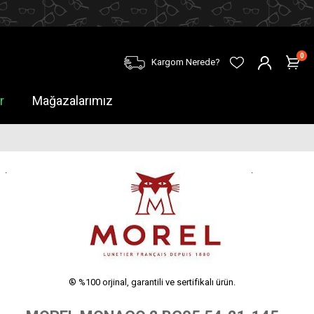
0
Kargom Nerede?
r
Mağazalarımız
.
.
® %100 orjinal, garantili ve sertifikalı ürün.