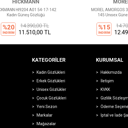
MOREL
MOREL AMORGOS 3 MT05 47-24-
0PR 26Z
145 Unısex Güneş Gözlüğü
14.700,00 TL
%15
%
12.495,00 TL
İNDİRİM
İNDİ
.
KATEGORILER
KURUMSAL
Kadın Gözlükleri
Hakkımızda
Erkek Gözlükleri
İletişim
Unisex Gözlükler
KVKK
Çocuk Gözlükleri
Gizlilik Sözleş
Yeni Sezon
Ödeme Seçenek
Markalar
İptal ve İade Şa
Mağazalar