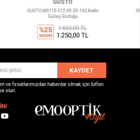
GUCCI
42 Kadın
GUCCI GG1661S 001 54 16 Kadın
Güneş Gözlüğü
 TL
23.920,00 TL
%20
 TL
19.140,00 TL
İNDİRİM
m ve fırsatlarımızdan haberdar olmak için lütfen
ye olun.
İN!