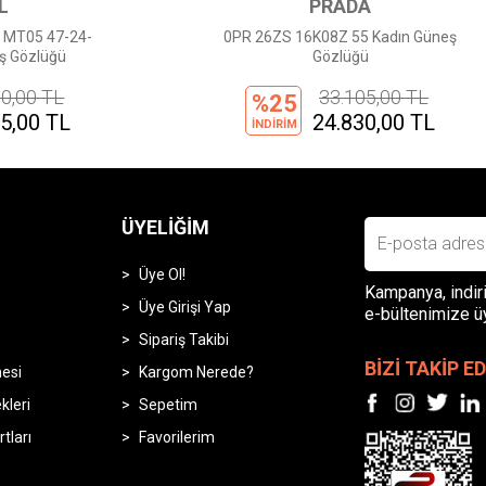
PRADA
GUSTO
S 16K08Z 55 Kadın Güneş
GUSTO MS115 C12 49-20-1
Gözlüğü
Güneş Gözlüğü
33.105,00 TL
1.665,00
25
%25
24.830,00 TL
1.250,00
RİM
İNDİRİM
ÜYELIĞIM
Üye Ol!
Kampanya, indiri
Üye Girişi Yap
e-bültenimize ü
Sipariş Takibi
BİZİ TAKİP ED
mesi
Kargom Nerede?
leri
Sepetim
rtları
Favorilerim