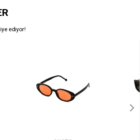
ER
iye ediyor!