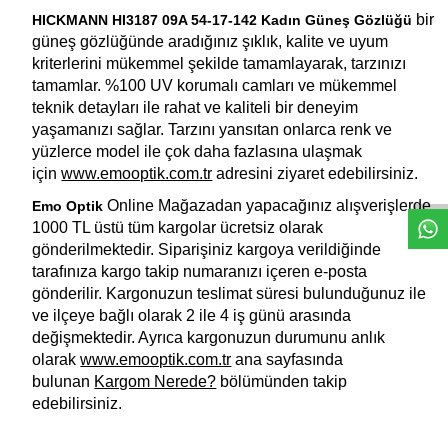
bir
HICKMANN HI3187 09A 54-17-142 Kadın Güneş Gözlüğü
güneş gözlüğünde aradığınız şıklık, kalite ve uyum
kriterlerini mükemmel şekilde tamamlayarak, tarzınızı
tamamlar. %100 UV korumalı camları ve mükemmel
teknik detayları ile rahat ve kaliteli bir deneyim
yaşamanızı sağlar. Tarzını yansıtan onlarca renk ve
W
h
a
t
s
a
p
p
D
e
s
e
H
a
t
t
yüzlerce model ile çok daha fazlasına ulaşmak
için
www.emooptik.com.tr
adresini ziyaret edebilirsiniz.
Online Mağazadan yapacağınız alışverişlerde
Emo Optik
1000 TL üstü tüm kargolar ücretsiz olarak
gönderilmektedir. Siparişiniz kargoya verildiğinde
tarafınıza kargo takip numaranızı içeren e-posta
gönderilir. Kargonuzun teslimat süresi bulunduğunuz ile
ve ilçeye bağlı olarak 2 ile 4 iş günü arasında
değişmektedir. Ayrıca kargonuzun durumunu anlık
olarak
www.emooptik.com.tr
ana sayfasında
bulunan
Kargom Nerede?
bölümünden takip
edebilirsiniz.