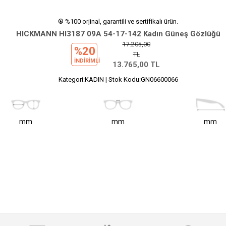
® %100 orjinal, garantili ve sertifikalı ürün.
HICKMANN HI3187 09A 54-17-142 Kadın Güneş Gözlüğü
17.205,00
%20
TL
INDIRIMLI
13.765,00
TL
Kategori:KADIN | Stok Kodu:GN06600066
mm
mm
mm