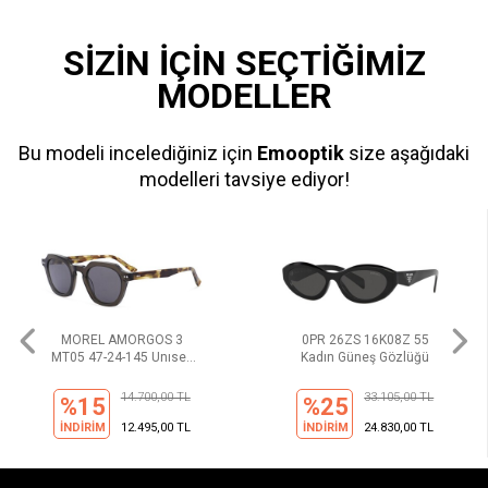
SİZİN İÇİN SEÇTİĞİMİZ
MODELLER
Bu modeli incelediğiniz için
Emooptik
size aşağıdaki
modelleri tavsiye ediyor!
MOREL AMORGOS 3
0PR 26ZS 16K08Z 55
MT05 47-24-145 Unısex
Kadın Güneş Gözlüğü
Güneş Gözlüğü
14.700,00 TL
33.105,00 TL
%15
%25
İNDİRİM
12.495,00 TL
İNDİRİM
24.830,00 TL