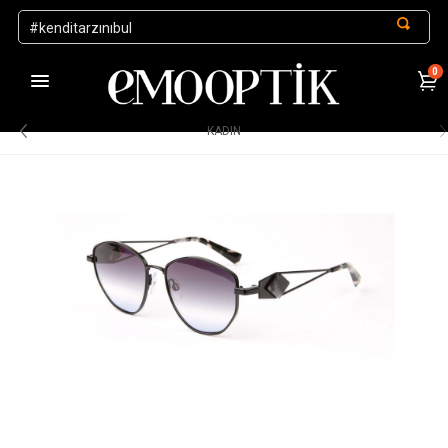
0
1000 TL ve Üzeri Alışverişlerde Kargo Ücretsiz
.
KADIN