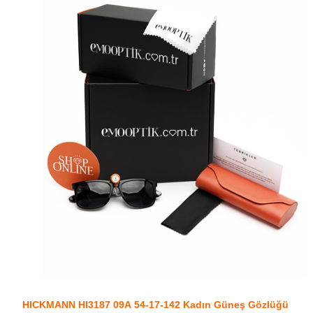
HICKMANN HI3187 09A 54-17-142 Kadın Güneş Gözlüğü