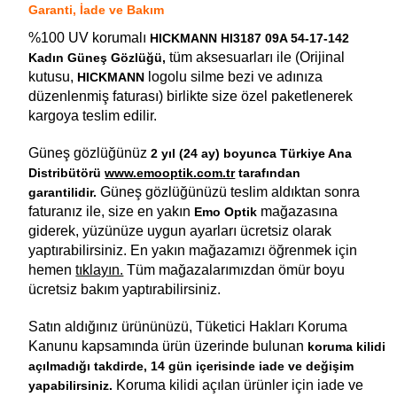
Garanti, İade ve Bakım
%100 UV korumalı
HICKMANN HI3187 09A 54-17-142
tüm aksesuarları ile (Orijinal
Kadın Güneş Gözlüğü,
kutusu,
logolu silme bezi ve adınıza
HICKMANN
düzenlenmiş faturası) birlikte size özel paketlenerek
kargoya teslim edilir.
Güneş gözlüğünüz
2 yıl (24 ay) boyunca Türkiye Ana
Distribütörü
www.emooptik.com.tr
tarafından
Güneş gözlüğünüzü teslim aldıktan sonra
garantilidir.
faturanız ile, size en yakın
mağazasına
Emo Optik
giderek, yüzünüze uygun ayarları ücretsiz olarak
yaptırabilirsiniz. En yakın mağazamızı öğrenmek için
hemen
tıklayın.
Tüm mağazalarımızdan ömür boyu
ücretsiz bakım yaptırabilirsiniz.
Satın aldığınız ürününüzü, Tüketici Hakları Koruma
Kanunu kapsamında ürün üzerinde bulunan
koruma kilidi
açılmadığı takdirde, 14 gün içerisinde iade ve değişim
Koruma kilidi açılan ürünler için iade ve
yapabilirsiniz.