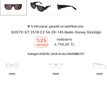
® %100 orjinal, garantili ve sertifikalı ürün.
GUSTO GT 2518 C2 54-20-145 Kadın Güneş Gözlüğü
%25
9.000,00
TL
6.750,00
TL
INDIRIMLI
Kategori:KADIN | Stok Kodu:GN05886747
mm
mm
mm