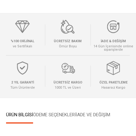
%100 ORİJİNAL
ÜCRETSİZ BAKIM
İADE & DEĞİŞİM
ve Sertifikalı
Ömür Boyu
14 Gün İçerisinde online
siparişlerde
2 YIL GARANTİ
ÜCRETSİZ KARGO
ÖZEL PAKETLEME
Tüm Ürünlerde
1000 TL ve Üzeri
Hasarsız Kargo
ÜRÜN BİLGİSİ
ÖDEME SEÇENEKLERI
İADE VE DEĞİŞİM
W
h
a
t
s
a
p
p
D
e
s
e
H
a
t
t