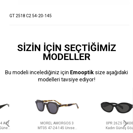
GT 2518 C2 54-20-145
SİZİN İÇİN SEÇTİĞİMİZ
MODELLER
Bu modeli incelediğiniz için
Emooptik
size aşağıdaki
modelleri tavsiye ediyor!
MOREL AMORGOS 3
0PR 26ZS 16K08Z 55
MT05 47-24-145 Unısex
Kadın Güneş Gözlüğü
Güneş Gözlüğü