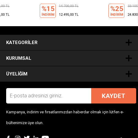
14.700,00 TL
33.105,00 TL
%15
%25
İNDİRİM
12.495,00 TL
İNDİRİM
24.830,00 TL
.
KATEGORILER
KURUMSAL
ÜYELIĞIM
Kampanya, indirim ve fırsatlarımızdan haberdar olmak için lütfen e-
bültenimize üye olun.