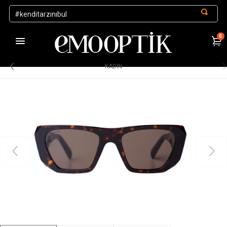
0
1000 TL ve Üzeri Alışverişlerde Kargo Ücretsiz
.
KADIN