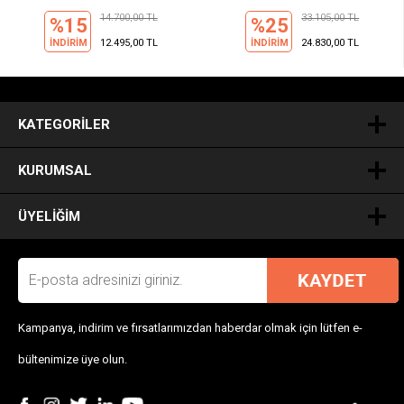
14.700,00 TL
33.105,00 TL
%15
%25
İNDİRİM
12.495,00 TL
İNDİRİM
24.830,00 TL
.
KATEGORILER
KURUMSAL
ÜYELIĞIM
Kampanya, indirim ve fırsatlarımızdan haberdar olmak için lütfen e-
bültenimize üye olun.