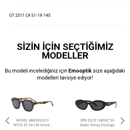
GT 2511 C4 51-19-145
SİZİN İÇİN SEÇTİĞİMİZ
MODELLER
Bu modeli incelediğiniz için
Emooptik
size aşağıdaki
modelleri tavsiye ediyor!
MOREL AMORGOS 3
0PR 26ZS 16K08Z 55
MT05 47-24-145 Unısex
Kadın Güneş Gözlüğü
Güneş Gözlüğü