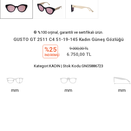
® %100 orjinal, garantili ve sertifikalı ürün.
GUSTO GT 2511 C4 51-19-145 Kadın Güneş Gözlüğü
%25
9.000,00
TL
6.750,00
TL
INDIRIMLI
Kategori:KADIN | Stok Kodu:GN05886723
mm
mm
mm