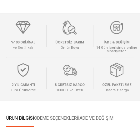
%100 ORİJİNAL
ÜCRETSİZ BAKIM
İADE & DEĞİŞİM
ve Sertifikalı
Ömür Boyu
14 Gün İçerisinde online
siparişlerde
2 YIL GARANTİ
ÜCRETSİZ KARGO
ÖZEL PAKETLEME
Tüm Ürünlerde
1000 TL ve Üzeri
Hasarsız Kargo
ÜRÜN BİLGİSİ
ÖDEME SEÇENEKLERI
İADE VE DEĞİŞİM
W
h
a
t
s
a
p
p
D
e
s
e
H
a
t
t