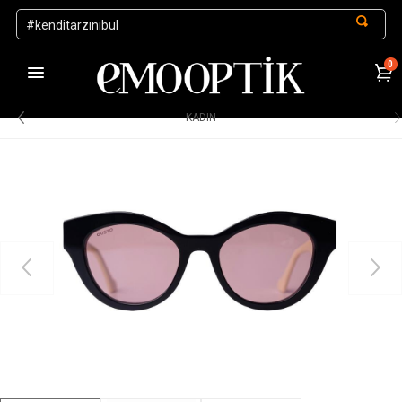
0
1000 TL ve Üzeri Alışverişlerde Kargo Ücretsiz
.
KADIN