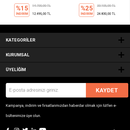
14.700,00 TL
33.105,00 TL
%15
%25
İNDİRİM
12.495,00 TL
İNDİRİM
24.830,00 TL
.
KATEGORILER
KURUMSAL
ÜYELIĞIM
Kampanya, indirim ve fırsatlarımızdan haberdar olmak için lütfen e-
bültenimize üye olun.