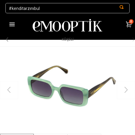
0
1000 TL ve Üzeri Alışverişlerde Kargo Ücretsiz
.
KÖŞELI