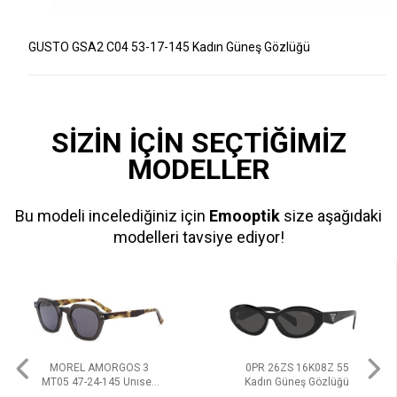
GUSTO GSA2 C04 53-17-145 Kadın Güneş Gözlüğü
SİZİN İÇİN SEÇTİĞİMİZ
MODELLER
Bu modeli incelediğiniz için
Emooptik
size aşağıdaki
modelleri tavsiye ediyor!
MOREL AMORGOS 3
0PR 26ZS 16K08Z 55
MT05 47-24-145 Unısex
Kadın Güneş Gözlüğü
Güneş Gözlüğü