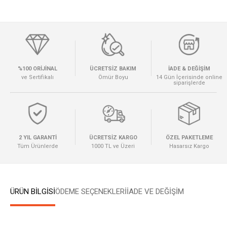
%100 ORİJİNAL
ÜCRETSİZ BAKIM
İADE & DEĞİŞİM
ve Sertifikalı
Ömür Boyu
14 Gün İçerisinde online
siparişlerde
2 YIL GARANTİ
ÜCRETSİZ KARGO
ÖZEL PAKETLEME
Tüm Ürünlerde
1000 TL ve Üzeri
Hasarsız Kargo
ÜRÜN BİLGİSİ
ÖDEME SEÇENEKLERI
İADE VE DEĞİŞİM
W
h
a
t
s
a
p
p
D
e
s
e
H
a
t
t