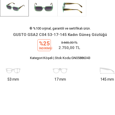
® %100 orjinal, garantili ve sertifikalı ürün.
GUSTO GSA2 C04 53-17-145 Kadın Güneş Gözlüğü
%25
3.665,00
TL
2.750,00
TL
INDIRIMLI
Kategori:Köşeli | Stok Kodu:GN05886343
53 mm
17 mm
145 mm