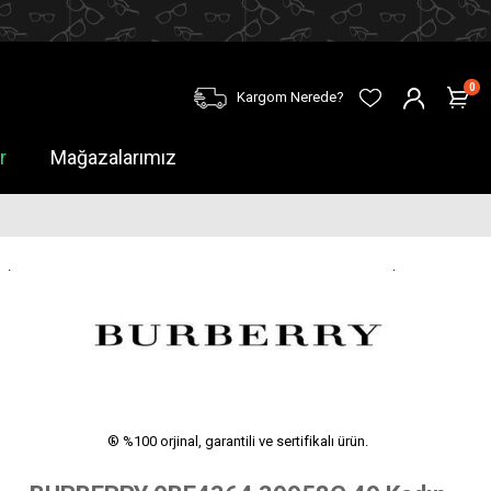
0
Kargom Nerede?
r
Mağazalarımız
.
.
® %100 orjinal, garantili ve sertifikalı ürün.