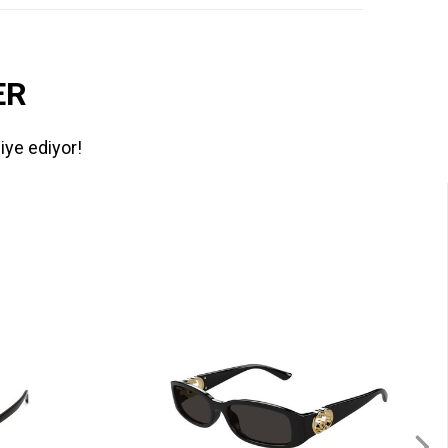
ER
iye ediyor!