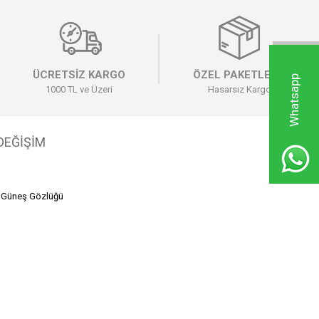
ÜCRETSİZ KARGO
ÖZEL PAKETLEME
W
h
a
t
s
a
p
p
D
e
s
t
e
k
H
a
t
t
1000 TL ve Üzeri
Hasarsız Kargo
 DEĞİŞİM
 Güneş Gözlüğü