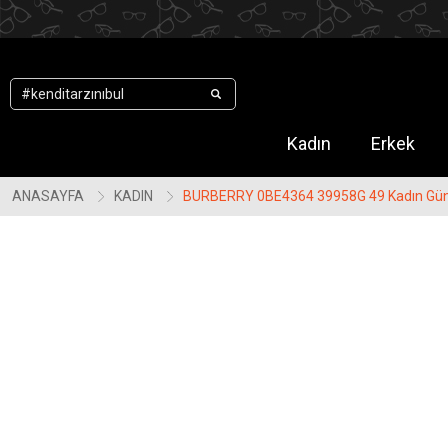
.
Kadın
Erkek
ANASAYFA
KADIN
BURBERRY 0BE4364 39958G 49 Kadın Gün