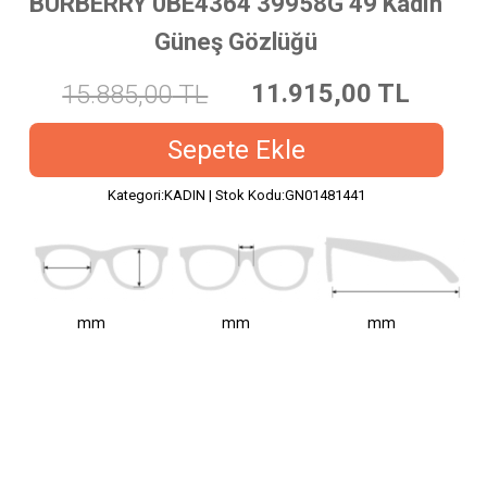
BURBERRY 0BE4364 39958G 49 Kadın
Güneş Gözlüğü
11.915,00
TL
15.885,00
TL
Sepete Ekle
Kategori:KADIN | Stok Kodu:GN01481441
mm
mm
mm