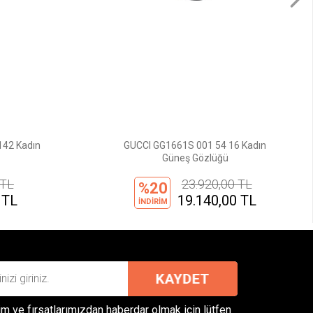
42 Kadın
GUCCI GG1661S 001 54 16 Kadın
Güneş Gözlüğü
 TL
23.920,00 TL
%20
 TL
19.140,00 TL
İNDİRİM
m ve fırsatlarımızdan haberdar olmak için lütfen