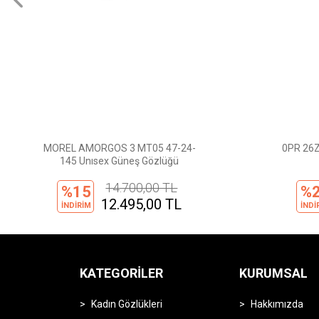
MOREL AMORGOS 3 MT05 47-24-
0PR 26Z
145 Unısex Güneş Gözlüğü
14.700,00 TL
%15
%
12.495,00 TL
İNDİRİM
İNDİ
.
KATEGORILER
KURUMSAL
Kadın Gözlükleri
Hakkımızda