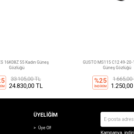
S 16K08Z 55 Kadın Güneş
GUSTO MS115 C12 49-20-1
Gözlüğü
Güneş Gözlüğü
33.105,00 TL
1.665,00
25
%25
24.830,00 TL
1.250,00
RİM
İNDİRİM
ÜYELIĞIM
Üye Ol!
Kampanya, indiri