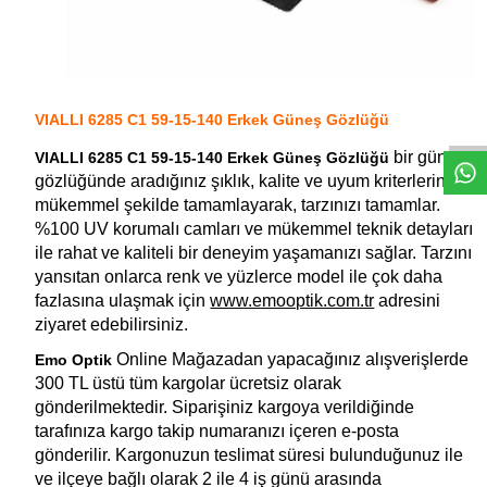
W
h
a
t
s
a
p
p
D
e
s
e
H
a
t
t
VIALLI 6285 C1 59-15-140 Erkek Güneş Gözlüğü
bir güneş
VIALLI 6285 C1 59-15-140 Erkek Güneş Gözlüğü
gözlüğünde aradığınız şıklık, kalite ve uyum kriterlerini
mükemmel şekilde tamamlayarak, tarzınızı tamamlar.
%100 UV korumalı camları ve mükemmel teknik detayları
ile rahat ve kaliteli bir deneyim yaşamanızı sağlar. Tarzını
yansıtan onlarca renk ve yüzlerce model ile çok daha
fazlasına ulaşmak için
www.emooptik.com.tr
adresini
ziyaret edebilirsiniz.
Online Mağazadan yapacağınız alışverişlerde
Emo Optik
300 TL üstü tüm kargolar ücretsiz olarak
gönderilmektedir. Siparişiniz kargoya verildiğinde
tarafınıza kargo takip numaranızı içeren e-posta
gönderilir. Kargonuzun teslimat süresi bulunduğunuz ile
ve ilçeye bağlı olarak 2 ile 4 iş günü arasında