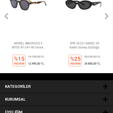
MOREL AMORGOS 3
0PR 26ZS 16K08Z 55
MT05 47-24-145 Unısex
Kadın Güneş Gözlüğü
Güneş Gözlüğü
14.700,00 TL
33.105,00 TL
%15
%25
İNDİRİM
12.495,00 TL
İNDİRİM
24.830,00 TL
.
KATEGORILER
KURUMSAL
ÜYELIĞIM