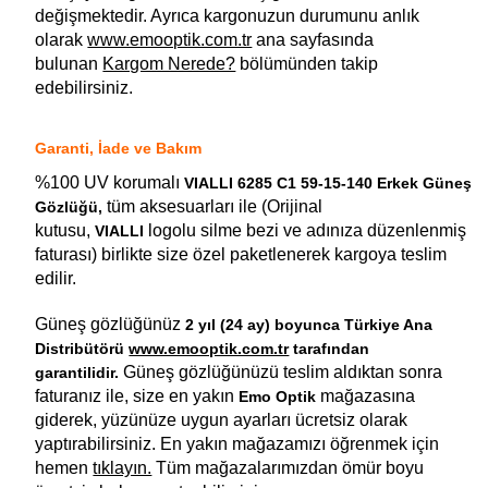
değişmektedir. Ayrıca kargonuzun durumunu anlık
olarak
www.emooptik.com.tr
ana sayfasında
bulunan
Kargom Nerede?
bölümünden takip
edebilirsiniz.
Garanti, İade ve Bakım
%100 UV korumalı
VIALLI 6285 C1 59-15-140 Erkek Güneş
tüm aksesuarları ile (Orijinal
Gözlüğü,
kutusu,
logolu silme bezi ve adınıza düzenlenmiş
VIALLI
faturası) birlikte size özel paketlenerek kargoya teslim
edilir.
Güneş gözlüğünüz
2 yıl (24 ay) boyunca Türkiye Ana
Distribütörü
www.emooptik.com.tr
tarafından
Güneş gözlüğünüzü teslim aldıktan sonra
garantilidir.
faturanız ile, size en yakın
mağazasına
Emo Optik
giderek, yüzünüze uygun ayarları ücretsiz olarak
yaptırabilirsiniz. En yakın mağazamızı öğrenmek için
hemen
tıklayın.
Tüm mağazalarımızdan ömür boyu