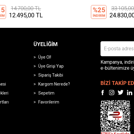
33.105,00 TL
1.665,00
25
%25
24.830,00 TL
1.250,00
RİM
İNDİRİM
ÜYELIĞIM
Üye Ol!
Kampanya, indiri
Üye Girişi Yap
e-bültenimize ü
Sipariş Takibi
BİZİ TAKİP ED
mesi
Kargom Nerede?
leri
Sepetim
rtları
Favorilerim