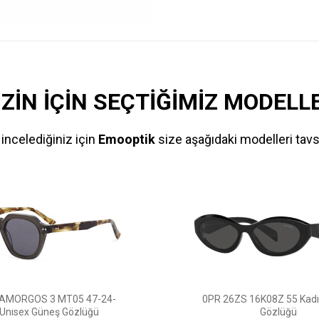
İZİN İÇİN SEÇTİĞİMİZ MODELL
incelediğiniz için
Emooptik
size aşağıdaki modelleri tavs
S 16K08Z 55 Kadın Güneş
GUSTO MS115 C12 49-20-1
Gözlüğü
Güneş Gözlüğü