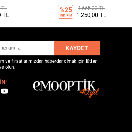
 TL
23.920,00 TL
%20
 TL
19.140,00 TL
İNDİRİM
m ve fırsatlarımızdan haberdar olmak için lütfen
ye olun.
İN!