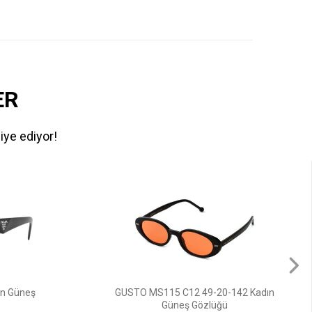
ER
iye ediyor!
42 Kadın
GUCCI GG1661S 001 54 16 Kadın
Güneş Gözlüğü