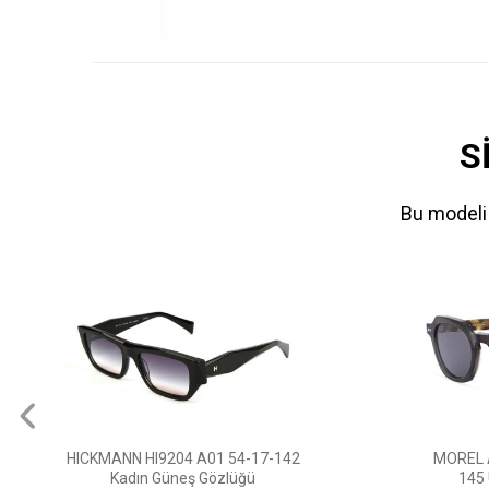
S
Bu modeli 
MOREL AMORGOS 3 MT05 47-24-
0PR 26Z
145 Unısex Güneş Gözlüğü