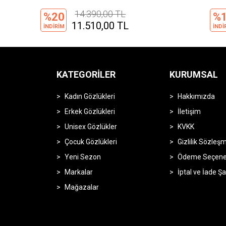
14.700,00 TL
%15
%
12.495,00 TL
İNDİRİM
İNDİ
.
KATEGORILER
KURUMSAL
Kadın Gözlükleri
Hakkımızda
Erkek Gözlükleri
İletişim
Unisex Gözlükler
KVKK
Çocuk Gözlükleri
Gizlilik Sözleş
Yeni Sezon
Ödeme Seçenek
Markalar
İptal ve İade Şa
Mağazalar