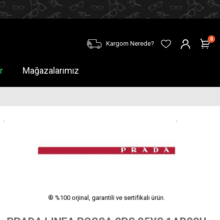
0
Kargom Nerede?
r
Mağazalarımız
.
.
® %100 orjinal, garantili ve sertifikalı ürün.