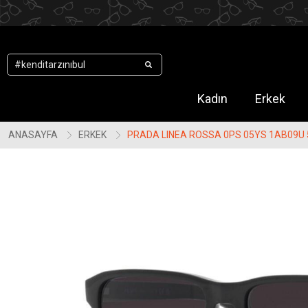
.
Kadın
Erkek
ANASAYFA
ERKEK
PRADA LINEA ROSSA 0PS 05YS 1AB09U 5