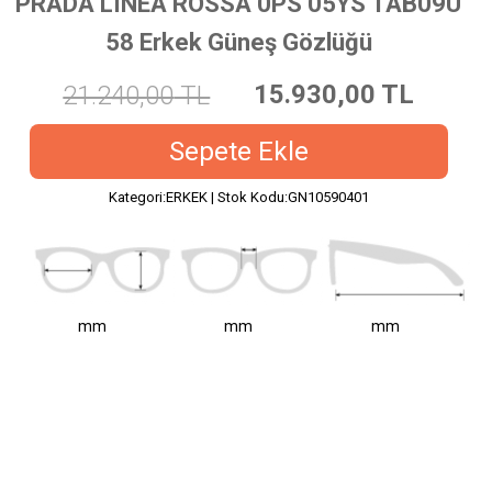
PRADA LINEA ROSSA 0PS 05YS 1AB09U
58 Erkek Güneş Gözlüğü
15.930,00
TL
21.240,00
TL
Sepete Ekle
Kategori:ERKEK | Stok Kodu:GN10590401
mm
mm
mm