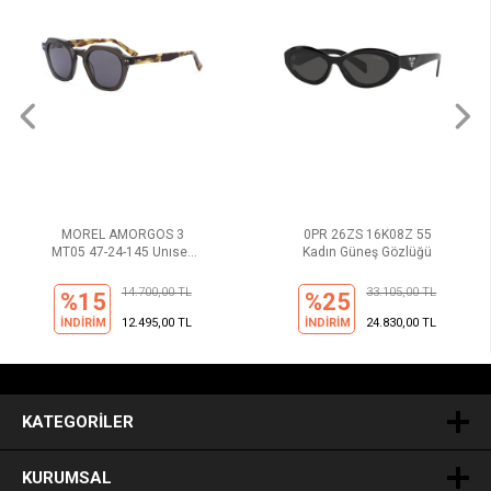
MOREL AMORGOS 3
0PR 26ZS 16K08Z 55
MT05 47-24-145 Unısex
Kadın Güneş Gözlüğü
Güneş Gözlüğü
14.700,00 TL
33.105,00 TL
%15
%25
İNDİRİM
12.495,00 TL
İNDİRİM
24.830,00 TL
.
KATEGORILER
KURUMSAL