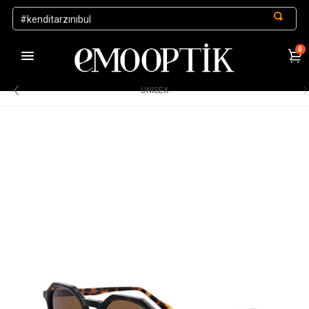
0
1000 TL ve Üzeri Alışverişlerde Kargo Ücretsiz
.
UNISEX