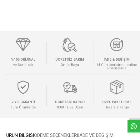
%100 ORİJİNAL
ÜCRETSİZ BAKIM
İADE & DEĞİŞİM
ve Sertifikalı
Ömür Boyu
14 Gün İçerisinde online
siparişlerde
W
h
a
t
s
a
p
p
D
e
s
e
H
a
t
t
2 YIL GARANTİ
ÜCRETSİZ KARGO
ÖZEL PAKETLEME
Tüm Ürünlerde
1000 TL ve Üzeri
Hasarsız Kargo
ÜRÜN BİLGİSİ
ÖDEME SEÇENEKLERI
İADE VE DEĞİŞİM