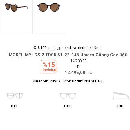
® %100 orjinal, garantili ve sertifikalı ürün.
MOREL MYLOS 2 TD05 51-22-145 Unısex Güneş Gözlüğü
14.700,00
%15
TL
INDIRIMLI
12.495,00
TL
Kategori:UNISEX | Stok Kodu:GN20300160
mm
mm
mm