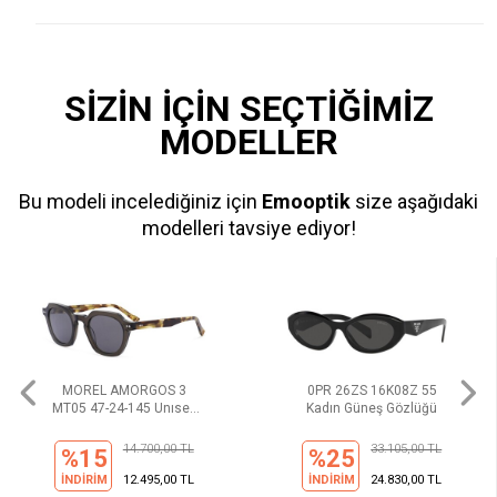
SİZİN İÇİN SEÇTİĞİMİZ
MODELLER
Bu modeli incelediğiniz için
Emooptik
size aşağıdaki
modelleri tavsiye ediyor!
MOREL AMORGOS 3
0PR 26ZS 16K08Z 55
MT05 47-24-145 Unısex
Kadın Güneş Gözlüğü
Güneş Gözlüğü
14.700,00 TL
33.105,00 TL
%15
%25
İNDİRİM
12.495,00 TL
İNDİRİM
24.830,00 TL