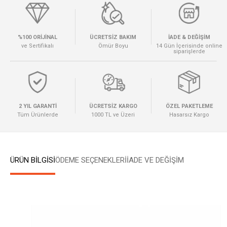
%100 ORİJİNAL
ÜCRETSİZ BAKIM
İADE & DEĞİŞİM
ve Sertifikalı
Ömür Boyu
14 Gün İçerisinde online
siparişlerde
2 YIL GARANTİ
ÜCRETSİZ KARGO
ÖZEL PAKETLEME
Tüm Ürünlerde
1000 TL ve Üzeri
Hasarsız Kargo
ÜRÜN BİLGİSİ
ÖDEME SEÇENEKLERI
İADE VE DEĞİŞİM
W
h
a
t
s
a
p
p
D
e
s
e
H
a
t
t