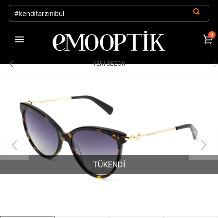
0
1000 TL ve Üzeri Alışverişlerde Kargo Ücretsiz
.
YENİ SEZON
TÜKENDİ