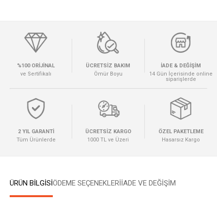
%100 ORİJİNAL
ÜCRETSİZ BAKIM
İADE & DEĞİŞİM
ve Sertifikalı
Ömür Boyu
14 Gün İçerisinde online
siparişlerde
2 YIL GARANTİ
ÜCRETSİZ KARGO
ÖZEL PAKETLEME
Tüm Ürünlerde
1000 TL ve Üzeri
Hasarsız Kargo
ÜRÜN BİLGİSİ
ÖDEME SEÇENEKLERI
İADE VE DEĞİŞİM
W
h
a
t
s
a
p
p
D
e
s
e
H
a
t
t