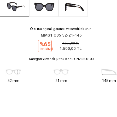
® %100 orjinal, garantili ve sertifikalı ürün.
MMS1 C05 52-21-145
%65
4.330,00
TL
1.500,00
TL
INDIRIMLI
Kategori:Yuvarlak | Stok Kodu:GN21300100
52 mm
21 mm
145 mm