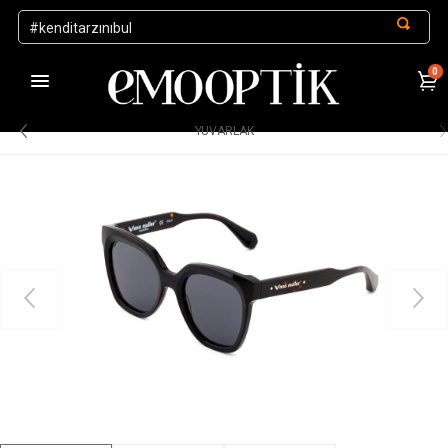
0
1000 TL ve Üzeri Alışverişlerde Kargo Ücretsiz
.
YUVARLAK