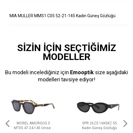
MIA MULLER MMS1 C05 52-21-145 Kadın Güneş Gözlüğü
SİZİN İÇİN SEÇTİĞİMİZ
MODELLER
Bu modeli incelediğiniz için
Emooptik
size aşağıdaki
modelleri tavsiye ediyor!
MOREL AMORGOS 3
0PR 26ZS 16K08Z 55
MT05 47-24-145 Unısex
Kadın Güneş Gözlüğü
Güneş Gözlüğü