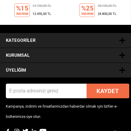
14.700,00 TL
33.105,00 TL
%15
%25
İNDİRİM
12.495,00 TL
İNDİRİM
24.830,00 TL
.
KATEGORILER
KURUMSAL
ÜYELIĞIM
Kampanya, indirim ve fırsatlarımızdan haberdar olmak için lütfen e-
bültenimize üye olun.