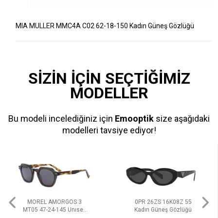
MIA MULLER MMC4A C02 62-18-150 Kadın Güneş Gözlüğü
SİZİN İÇİN SEÇTİĞİMİZ
MODELLER
Bu modeli incelediğiniz için
Emooptik
size aşağıdaki
modelleri tavsiye ediyor!
MOREL AMORGOS 3
0PR 26ZS 16K08Z 55
MT05 47-24-145 Unısex
Kadın Güneş Gözlüğü
Güneş Gözlüğü