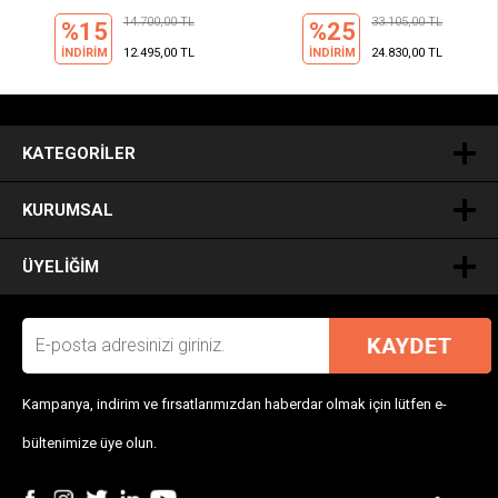
14.700,00 TL
33.105,00 TL
%15
%25
İNDİRİM
12.495,00 TL
İNDİRİM
24.830,00 TL
.
KATEGORILER
KURUMSAL
ÜYELIĞIM
Kampanya, indirim ve fırsatlarımızdan haberdar olmak için lütfen e-
bültenimize üye olun.