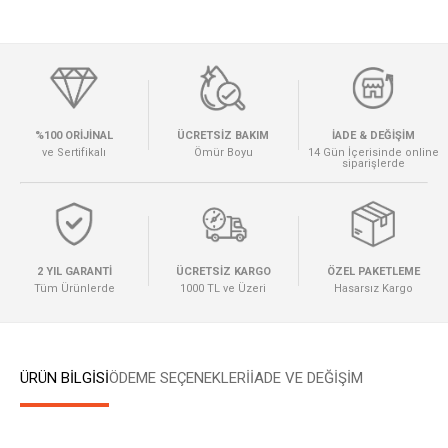
%100 ORİJİNAL
ÜCRETSİZ BAKIM
İADE & DEĞİŞİM
ve Sertifikalı
Ömür Boyu
14 Gün İçerisinde online
siparişlerde
2 YIL GARANTİ
ÜCRETSİZ KARGO
ÖZEL PAKETLEME
Tüm Ürünlerde
1000 TL ve Üzeri
Hasarsız Kargo
ÜRÜN BİLGİSİ
ÖDEME SEÇENEKLERI
İADE VE DEĞİŞİM
W
h
a
t
s
a
p
p
D
e
s
e
H
a
t
t