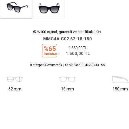
® %100 orjinal, garantili ve sertifikalı ürün.
MMC4A C02 62-18-150
%65
4.330,00
TL
1.500,00
TL
INDIRIMLI
Kategori:Geometrik | Stok Kodu:GN21300156
62 mm
18 mm
150 mm