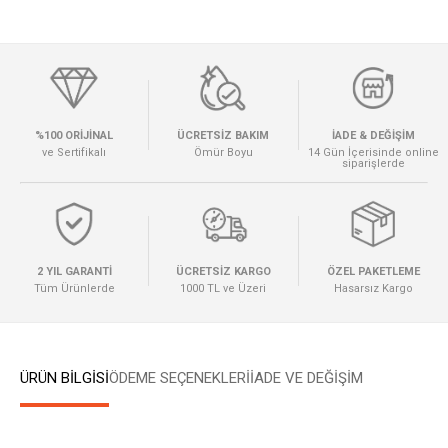
%100 ORİJİNAL
ÜCRETSİZ BAKIM
İADE & DEĞİŞİM
ve Sertifikalı
Ömür Boyu
14 Gün İçerisinde online
siparişlerde
2 YIL GARANTİ
ÜCRETSİZ KARGO
ÖZEL PAKETLEME
Tüm Ürünlerde
1000 TL ve Üzeri
Hasarsız Kargo
ÜRÜN BİLGİSİ
ÖDEME SEÇENEKLERI
İADE VE DEĞİŞİM
W
h
a
t
s
a
p
p
D
e
s
e
H
a
t
t