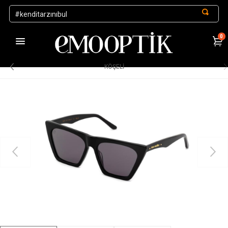
0
1000 TL ve Üzeri Alışverişlerde Kargo Ücretsiz
.
KÖŞELI