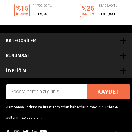
14.700,00 TL
33.105,00 TL
%15
%25
İNDİRİM
12.495,00 TL
İNDİRİM
24.830,00 TL
.
KATEGORILER
KURUMSAL
ÜYELIĞIM
Kampanya, indirim ve fırsatlarımızdan haberdar olmak için lütfen e-
bültenimize üye olun.