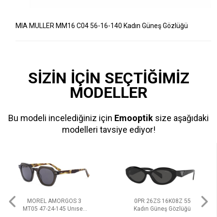
MIA MULLER MM16 C04 56-16-140 Kadın Güneş Gözlüğü
SİZİN İÇİN SEÇTİĞİMİZ
MODELLER
Bu modeli incelediğiniz için
Emooptik
size aşağıdaki
modelleri tavsiye ediyor!
MOREL AMORGOS 3
0PR 26ZS 16K08Z 55
MT05 47-24-145 Unısex
Kadın Güneş Gözlüğü
Güneş Gözlüğü