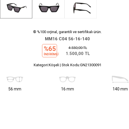
® %100 orjinal, garantili ve sertifikalı ürün.
MM16 C04 56-16-140
%65
4.330,00
TL
1.500,00
TL
INDIRIMLI
Kategori:Köşeli | Stok Kodu:GN21300091
56 mm
16 mm
140 mm