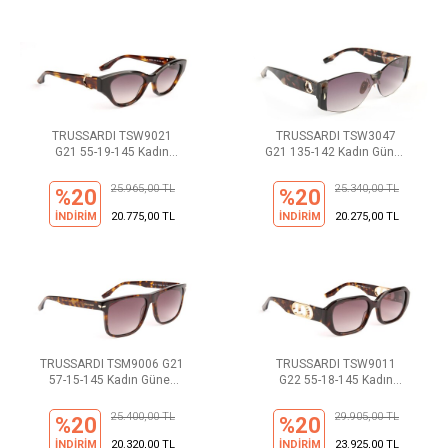
TRUSSARDI TSW9021
TRUSSARDI TSW3047
G21 55-19-145 Kadın
G21 135-142 Kadın Güneş
Güneş Gözlüğü
Gözlüğü
25.965,00 TL
25.340,00 TL
%20
%20
İNDİRİM
20.775,00 TL
İNDİRİM
20.275,00 TL
TRUSSARDI TSM9006 G21
TRUSSARDI TSW9011
57-15-145 Kadın Güneş
G22 55-18-145 Kadın
Gözlüğü
Güneş Gözlüğü
25.400,00 TL
29.905,00 TL
%20
%20
İNDİRİM
20.320,00 TL
İNDİRİM
23.925,00 TL