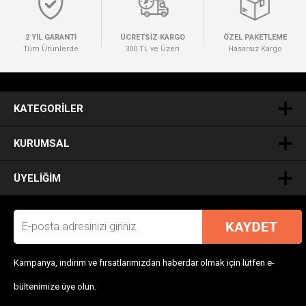
2 YIL GARANTİ
ÜCRETSİZ KARGO
ÖZEL PAKETLEME
Tüm Ürünlerde
300 TL ve Üzeri
Hasarsız Kargo
.
KATEGORILER
KURUMSAL
ÜYELIĞIM
Kampanya, indirim ve fırsatlarımızdan haberdar olmak için lütfen e-
bültenimize üye olun.