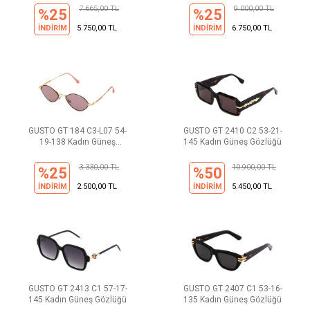
7.665,00 TL
9.000,00 TL
%25
%25
İNDİRİM
5.750,00 TL
İNDİRİM
6.750,00 TL
GUSTO GT 184 C3-L07 54-
GUSTO GT 2410 C2 53-21-
19-138 Kadın Güneş
145 Kadın Güneş Gözlüğü
Gözlüğü
3.330,00 TL
10.900,00 TL
%25
%50
İNDİRİM
2.500,00 TL
İNDİRİM
5.450,00 TL
GUSTO GT 2413 C1 57-17-
GUSTO GT 2407 C1 53-16-
145 Kadın Güneş Gözlüğü
135 Kadın Güneş Gözlüğü