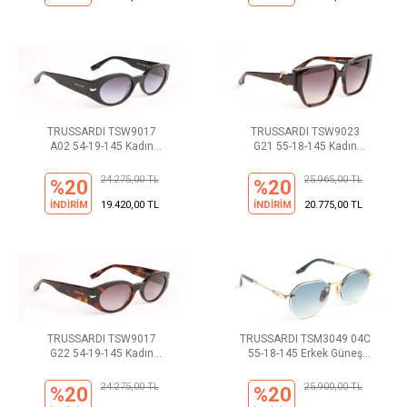
TRUSSARDI TSW9017
TRUSSARDI TSW9023
A02 54-19-145 Kadın
G21 55-18-145 Kadın
Güneş Gözlüğü
Güneş Gözlüğü
24.275,00 TL
25.965,00 TL
%20
%20
İNDİRİM
19.420,00 TL
İNDİRİM
20.775,00 TL
TRUSSARDI TSW9017
TRUSSARDI TSM3049 04C
G22 54-19-145 Kadın
55-18-145 Erkek Güneş
Güneş Gözlüğü
Gözlüğü
24.275,00 TL
25.900,00 TL
%20
%20