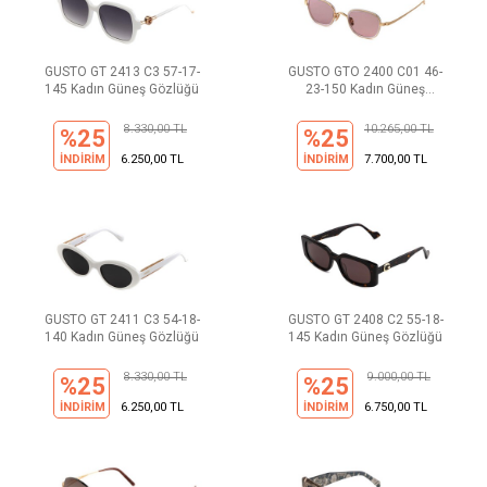
GUSTO GT 2413 C3 57-17-
GUSTO GTO 2400 C01 46-
145 Kadın Güneş Gözlüğü
23-150 Kadın Güneş
Gözlüğü
8.330,00 TL
10.265,00 TL
%25
%25
İNDİRİM
6.250,00 TL
İNDİRİM
7.700,00 TL
GUSTO GT 2411 C3 54-18-
GUSTO GT 2408 C2 55-18-
140 Kadın Güneş Gözlüğü
145 Kadın Güneş Gözlüğü
8.330,00 TL
9.000,00 TL
%25
%25
İNDİRİM
6.250,00 TL
İNDİRİM
6.750,00 TL