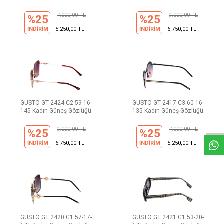
7.000,00 TL
9.000,00 TL
%25
%25
İNDİRİM
5.250,00 TL
İNDİRİM
6.750,00 TL
W
h
a
t
s
a
p
p
D
e
s
e
H
a
t
t
GUSTO GT 2424 C2 59-16-
GUSTO GT 2417 C3 60-16-
145 Kadın Güneş Gözlüğü
135 Kadın Güneş Gözlüğü
9.000,00 TL
7.000,00 TL
%25
%25
İNDİRİM
6.750,00 TL
İNDİRİM
5.250,00 TL
GUSTO GT 2420 C1 57-17-
GUSTO GT 2421 C1 53-20-