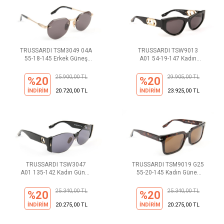
TRUSSARDI TSM3049 04A
TRUSSARDI TSW9013
55-18-145 Erkek Güneş
A01 54-19-147 Kadın
Gözlüğü
Güneş Gözlüğü
25.900,00 TL
29.905,00 TL
%20
%20
İNDİRİM
20.720,00 TL
İNDİRİM
23.925,00 TL
TRUSSARDI TSW3047
TRUSSARDI TSM9019 G25
A01 135-142 Kadın Güneş
55-20-145 Kadın Güneş
Gözlüğü
Gözlüğü
25.340,00 TL
25.340,00 TL
%20
%20
İNDİRİM
20.275,00 TL
İNDİRİM
20.275,00 TL