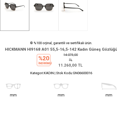
® %100 orjinal, garantili ve sertifikalı ürün.
HICKMANN HI9168 A01 55,5-16,5-142 Kadın Güneş Gözlüğ
14.075,00
%20
TL
INDIRIMLI
11.260,00
TL
Kategori:KADIN | Stok Kodu:GN06600016
mm
mm
mm