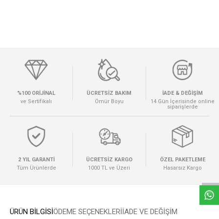
%100 ORİJİNAL
ÜCRETSİZ BAKIM
İADE & DEĞİŞİM
ve Sertifikalı
Ömür Boyu
14 Gün İçerisinde online
siparişlerde
W
h
a
t
s
a
p
p
D
e
s
e
H
a
t
t
2 YIL GARANTİ
ÜCRETSİZ KARGO
ÖZEL PAKETLEME
Tüm Ürünlerde
1000 TL ve Üzeri
Hasarsız Kargo
ÜRÜN BİLGİSİ
ÖDEME SEÇENEKLERI
İADE VE DEĞİŞİM