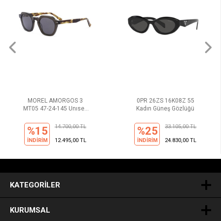
MOREL AMORGOS 3
0PR 26ZS 16K08Z 55
MT05 47-24-145 Unısex
Kadın Güneş Gözlüğü
Güneş Gözlüğü
14.700,00 TL
33.105,00 TL
%15
%25
İNDİRİM
12.495,00 TL
İNDİRİM
24.830,00 TL
.
KATEGORILER
KURUMSAL