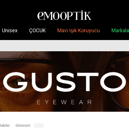
Unisex
ÇOCUK
Mavi Işık Koruyucu
Markala
takiler
Görünüm: