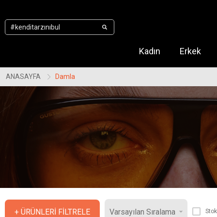
.
Kadın
Erkek
ANASAYFA
Damla
+ ÜRÜNLERI FILTRELE
Stok