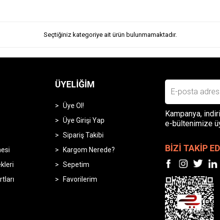
Seçtiğiniz kategoriye ait ürün bulunmamaktadır.
ÜYELIĞIM
Üye Ol!
Kampanya, indiri
Üye Girişi Yap
e-bültenimize ü
Sipariş Takibi
BİZİ TAKİP ED
mesi
Kargom Nerede?
leri
Sepetim
rtları
Favorilerim