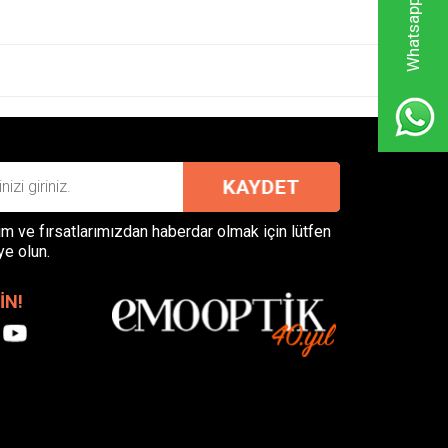
W
h
a
t
s
a
p
p
D
e
s
t
e
k
H
a
t
t
m ve fırsatlarımızdan haberdar olmak için lütfen
ye olun.
İN!