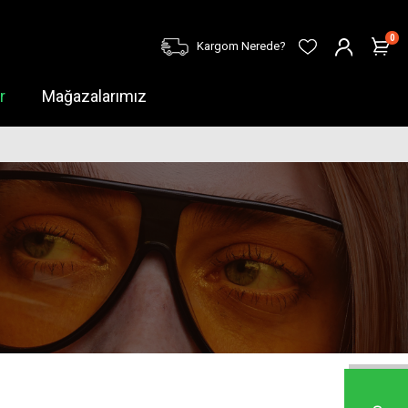
0
Kargom Nerede?
r
Mağazalarımız