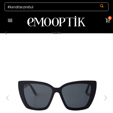
0
1000 TL ve Üzeri Alışverişlerde Kargo Ücretsiz
.
KADIN