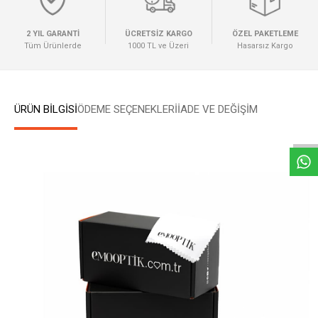
2 YIL GARANTİ
ÜCRETSİZ KARGO
ÖZEL PAKETLEME
Tüm Ürünlerde
1000 TL ve Üzeri
Hasarsız Kargo
W
h
a
t
s
a
p
p
D
e
s
e
H
a
t
t
ÜRÜN BİLGİSİ
ÖDEME SEÇENEKLERI
İADE VE DEĞİŞİM