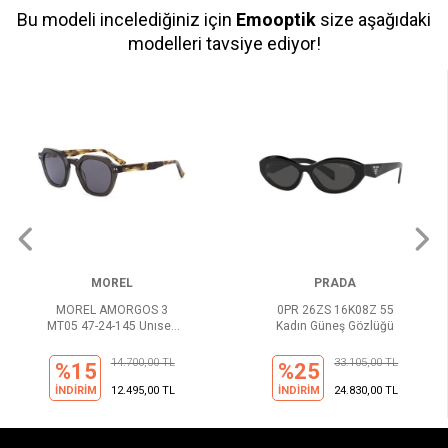
Bu modeli incelediğiniz için
Emooptik
size aşağıdaki
modelleri tavsiye ediyor!
MOREL
PRADA
MOREL AMORGOS 3
0PR 26ZS 16K08Z 55
MT05 47-24-145 Unısex
Kadın Güneş Gözlüğü
Güneş Gözlüğü
14.700,00 TL
33.105,00 TL
%15
%25
İNDİRİM
12.495,00 TL
İNDİRİM
24.830,00 TL