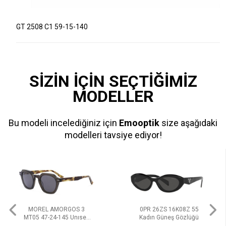
GT 2508 C1 59-15-140
SİZİN İÇİN SEÇTİĞİMİZ
MODELLER
Bu modeli incelediğiniz için
Emooptik
size aşağıdaki
modelleri tavsiye ediyor!
MOREL AMORGOS 3
0PR 26ZS 16K08Z 55
MT05 47-24-145 Unısex
Kadın Güneş Gözlüğü
Güneş Gözlüğü