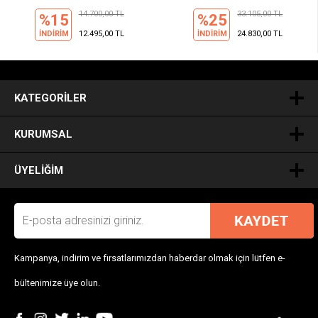
14.700,00 TL
33.105,00 TL
%15
%25
İNDİRİM
12.495,00 TL
İNDİRİM
24.830,00 TL
.
KATEGORILER
KURUMSAL
ÜYELIĞIM
Kampanya, indirim ve fırsatlarımızdan haberdar olmak için lütfen e-
bültenimize üye olun.