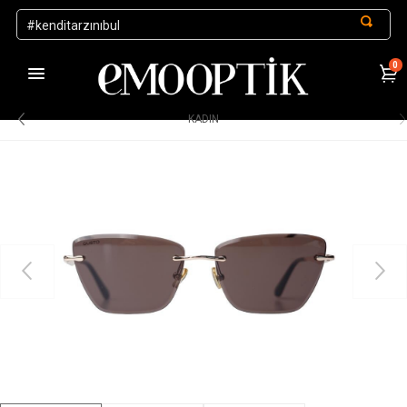
0
1000 TL ve Üzeri Alışverişlerde Kargo Ücretsiz
.
KADIN