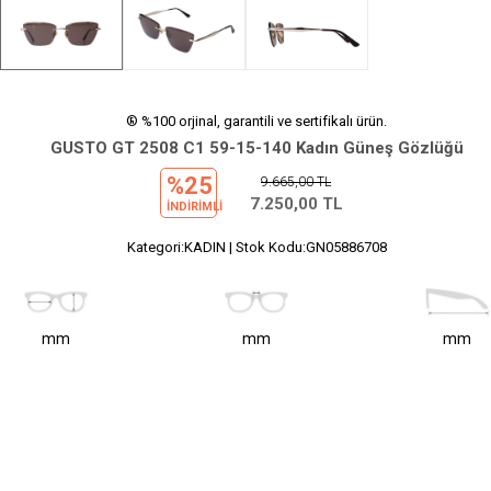
® %100 orjinal, garantili ve sertifikalı ürün.
GUSTO GT 2508 C1 59-15-140 Kadın Güneş Gözlüğü
%25
9.665,00
TL
7.250,00
TL
INDIRIMLI
Kategori:KADIN | Stok Kodu:GN05886708
mm
mm
mm