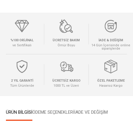
%100 ORİJİNAL
ÜCRETSİZ BAKIM
İADE & DEĞİŞİM
ve Sertifikalı
Ömür Boyu
14 Gün İçerisinde online
siparişlerde
2 YIL GARANTİ
ÜCRETSİZ KARGO
ÖZEL PAKETLEME
Tüm Ürünlerde
1000 TL ve Üzeri
Hasarsız Kargo
ÜRÜN BİLGİSİ
ÖDEME SEÇENEKLERI
İADE VE DEĞİŞİM
W
h
a
t
s
a
p
p
D
e
s
e
H
a
t
t