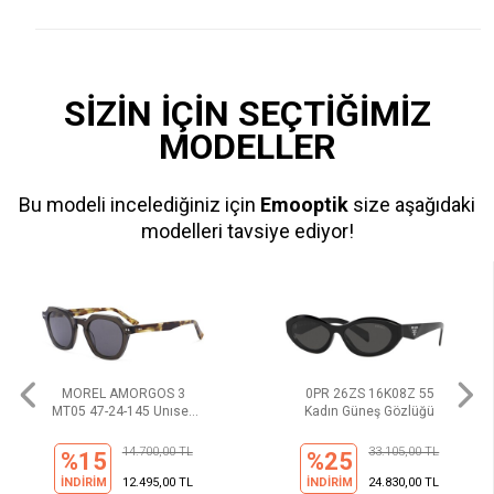
SİZİN İÇİN SEÇTİĞİMİZ
MODELLER
Bu modeli incelediğiniz için
Emooptik
size aşağıdaki
modelleri tavsiye ediyor!
MOREL AMORGOS 3
0PR 26ZS 16K08Z 55
MT05 47-24-145 Unısex
Kadın Güneş Gözlüğü
Güneş Gözlüğü
14.700,00 TL
33.105,00 TL
%15
%25
İNDİRİM
12.495,00 TL
İNDİRİM
24.830,00 TL