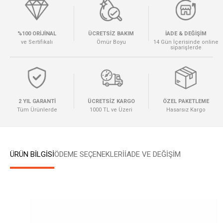
%100 ORİJİNAL
ÜCRETSİZ BAKIM
İADE & DEĞİŞİM
ve Sertifikalı
Ömür Boyu
14 Gün İçerisinde online
siparişlerde
2 YIL GARANTİ
ÜCRETSİZ KARGO
ÖZEL PAKETLEME
Tüm Ürünlerde
1000 TL ve Üzeri
Hasarsız Kargo
ÜRÜN BİLGİSİ
ÖDEME SEÇENEKLERI
İADE VE DEĞİŞİM
W
h
a
t
s
a
p
p
D
e
s
e
H
a
t
t