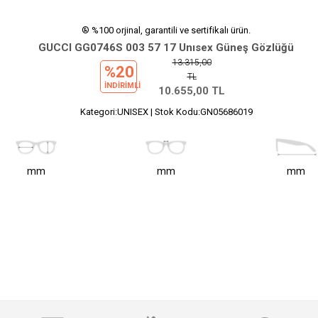
® %100 orjinal, garantili ve sertifikalı ürün.
GUCCI GG0746S 003 57 17 Unısex Güneş Gözlüğü
13.315,00
%20
TL
INDIRIMLI
10.655,00
TL
Kategori:UNISEX | Stok Kodu:GN05686019
mm
mm
mm