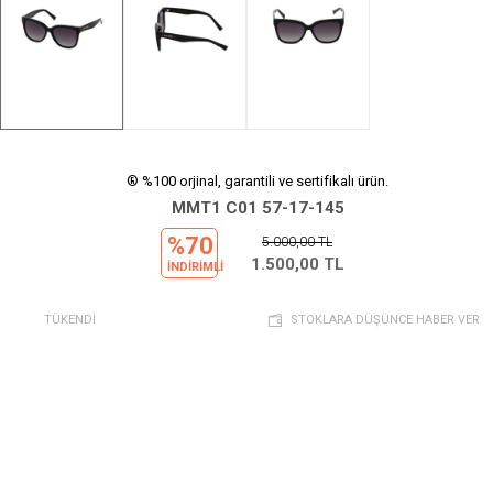
® %100 orjinal, garantili ve sertifikalı ürün.
MMT1 C01 57-17-145
%70
5.000,00
TL
1.500,00
TL
INDIRIMLI
TÜKENDİ
STOKLARA DÜŞÜNCE HABER VER