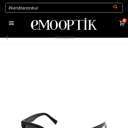
0
1000 TL ve Üzeri Alışverişlerde Kargo Ücretsiz
.
YENİ SEZON