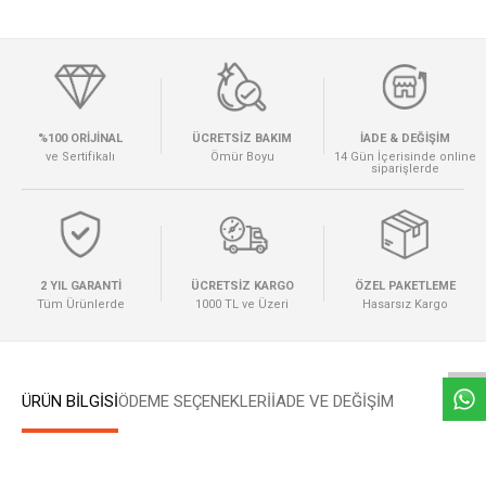
%100 ORİJİNAL
ÜCRETSİZ BAKIM
İADE & DEĞİŞİM
ve Sertifikalı
Ömür Boyu
14 Gün İçerisinde online
siparişlerde
2 YIL GARANTİ
ÜCRETSİZ KARGO
ÖZEL PAKETLEME
W
h
a
t
s
a
p
p
D
e
s
e
H
a
t
t
Tüm Ürünlerde
1000 TL ve Üzeri
Hasarsız Kargo
ÜRÜN BİLGİSİ
ÖDEME SEÇENEKLERI
İADE VE DEĞİŞİM