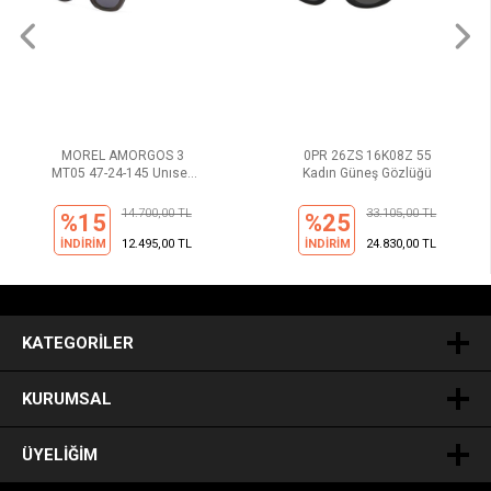
MOREL AMORGOS 3
0PR 26ZS 16K08Z 55
MT05 47-24-145 Unısex
Kadın Güneş Gözlüğü
Güneş Gözlüğü
14.700,00 TL
33.105,00 TL
%15
%25
İNDİRİM
12.495,00 TL
İNDİRİM
24.830,00 TL
.
KATEGORILER
KURUMSAL
ÜYELIĞIM