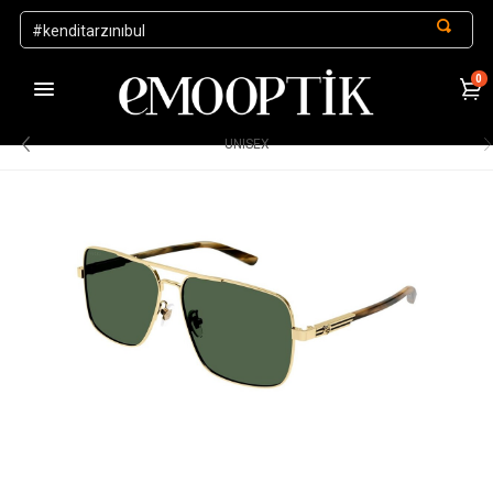
0
1000 TL ve Üzeri Alışverişlerde Kargo Ücretsiz
.
UNISEX