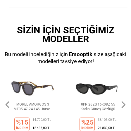
SİZİN İÇİN SEÇTİĞİMİZ
MODELLER
Bu modeli incelediğiniz için
Emooptik
size aşağıdaki
modelleri tavsiye ediyor!
MOREL AMORGOS 3
0PR 26ZS 16K08Z 55
MT05 47-24-145 Unısex
Kadın Güneş Gözlüğü
Güneş Gözlüğü
14.700,00 TL
33.105,00 TL
%15
%25
İNDİRİM
12.495,00 TL
İNDİRİM
24.830,00 TL