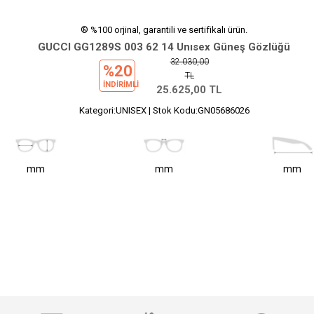
® %100 orjinal, garantili ve sertifikalı ürün.
GUCCI GG1289S 003 62 14 Unısex Güneş Gözlüğü
32.030,00
%20
TL
INDIRIMLI
25.625,00
TL
Kategori:UNISEX | Stok Kodu:GN05686026
mm
mm
mm