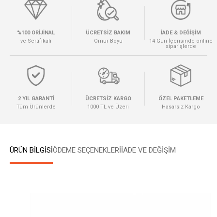
%100 ORİJİNAL
ÜCRETSİZ BAKIM
İADE & DEĞİŞİM
ve Sertifikalı
Ömür Boyu
14 Gün İçerisinde online
siparişlerde
2 YIL GARANTİ
ÜCRETSİZ KARGO
ÖZEL PAKETLEME
Tüm Ürünlerde
1000 TL ve Üzeri
Hasarsız Kargo
ÜRÜN BİLGİSİ
ÖDEME SEÇENEKLERI
İADE VE DEĞİŞİM
W
h
a
t
s
a
p
p
D
e
s
e
H
a
t
t